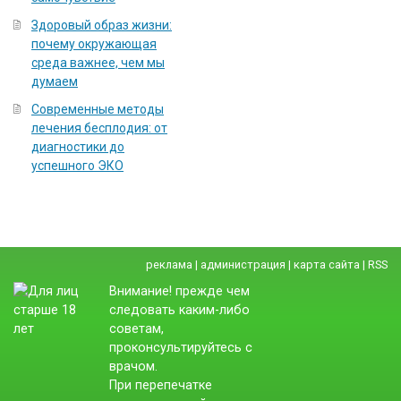
Здоровый образ жизни:
почему окружающая
среда важнее, чем мы
думаем
Современные методы
лечения бесплодия: от
диагностики до
успешного ЭКО
реклама
|
администрация
|
карта сайта
|
RSS
Внимание! прежде чем
следовать каким-либо
советам,
проконсультируйтесь с
врачом.
При перепечатке