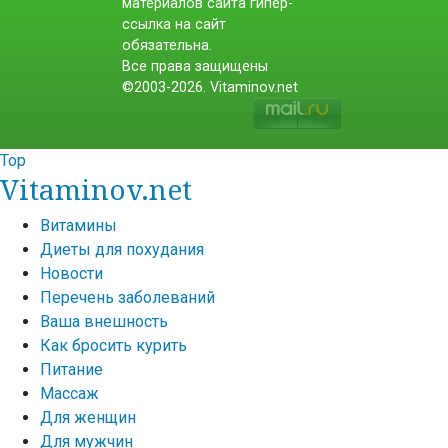
материалов сайта гипер-
ссылка на сайт
обязательна.
Все права защищены
©2003-2026. Vitaminov.net
Top
Vitaminov.net
Витамины
Диеты для похудания
Новости
Перечень заболеваний
Ваша внешность
Как бросить курить
Питание
Массаж
Для женщин
Для мужчин