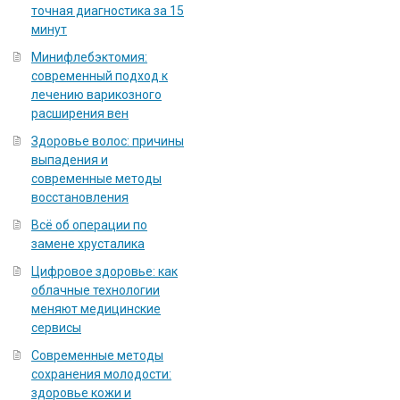
точная диагностика за 15
минут
Минифлебэктомия:
современный подход к
лечению варикозного
расширения вен
Здоровье волос: причины
выпадения и
современные методы
восстановления
Всё об операции по
замене хрусталика
Цифровое здоровье: как
облачные технологии
меняют медицинские
сервисы
Современные методы
сохранения молодости:
здоровье кожи и