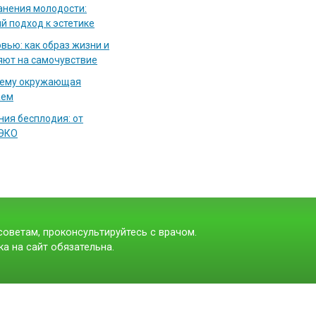
нения молодости:
й подход к эстетике
вью: как образ жизни и
яют на самочувствие
чему окружающая
аем
ия бесплодия: от
 ЭКО
оветам, проконсультируйтесь с врачом.
а на сайт обязательна.
t