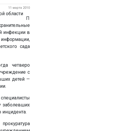
11 марта 2010
П
хранительные
й инфекции в
информации,
етского сада
гда четверо
учреждение с
вших детей —
ии.
 специалисты
у заболевших
 инцидента.
 прокуратура
 учреждением