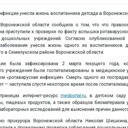
 Воронежской области сообщила о том, что что правоо
на приступили к проверке по факту вспышки ротавирусно
дошкольных учреждений. Согласно опубликованной 
аболевания унесла жизнь одного из воспитанников д
го в Семилукском районе Воронежской области.
ии была зафиксирована 2 марта текущего года, ко
го учреждения были госпитализированы в медицинское 
м «ротавирусная инфекция». Смерть одного из пострада
ет — наступила спустя некоторое время после госпитализац
траницах интернет-ресурс
medportal.ru
, в детском саду
ы, пищевых продуктов, а также образцов биоматериала 
лабораторных исследований для выяснения причин данного
ию прокурора Воронежской области Николая Шишкина,
ступила к проведению проверки соблюдения дошкольным