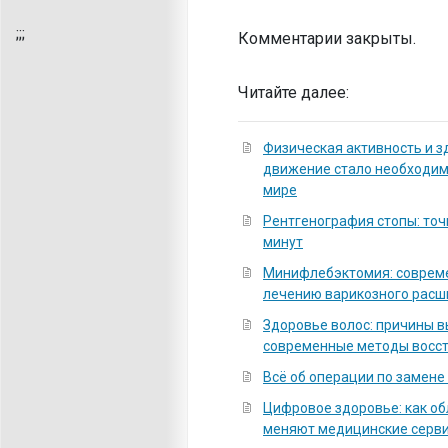
;
;;
Комментарии закрыты.
Читайте далее:
Физическая активность и з
движение стало необходи
мире
Рентгенография стопы: точ
минут
Минифлебэктомия: соврем
лечению варикозного расш
Здоровье волос: причины 
современные методы восс
Всё об операции по замене
Цифровое здоровье: как о
меняют медицинские серв