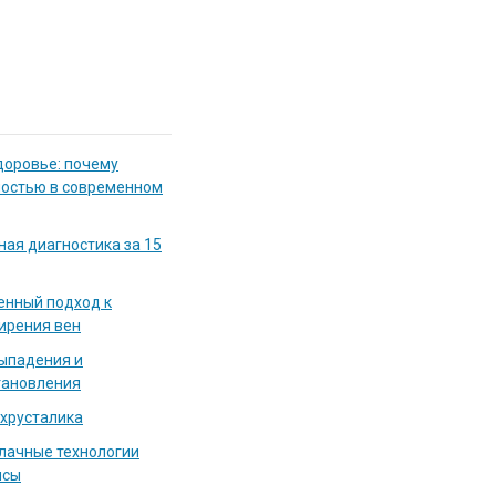
доровье: почему
мостью в современном
ная диагностика за 15
енный подход к
ирения вен
выпадения и
тановления
 хрусталика
блачные технологии
исы