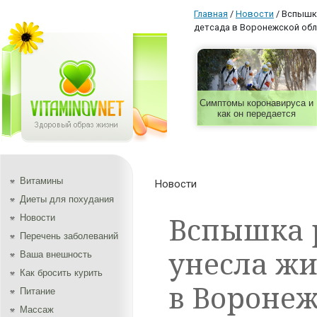
Главная
/
Новости
/
Вспышка
детсада в Воронежской об
Симптомы коронавируса и
как он передается
Витамины
Новости
Диеты для похудания
Вспышка 
Новости
Перечень заболеваний
унесла жи
Ваша внешность
Как бросить курить
в Воронеж
Питание
Массаж