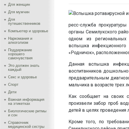
Для женщин
Для мужчин
Для
путешественников
ресс-служба прокуратуры
Компьютер и здоровье
органы Семилукского райо
одном из региональных 
Наркомания и
алкоголизм
вспышка инфекционного з
Поддержание
«Родничок», расположенно
хорошего
самочувствия
Данная вспышка инфекц
Это должен знать
каждый
воспитанников дошкольно
Секс и здоровье
предварительным диагнозо
мальчика в возрасте трех л
Спорт
Дети
Как сообщает на своих с
Важная информация
произвели забор проб вод
на этикетках
детей в целях проведения 
Биологические ритмы
и сон
Кроме того, по требован
Справочник
медицинской сестры
Семилукского района при