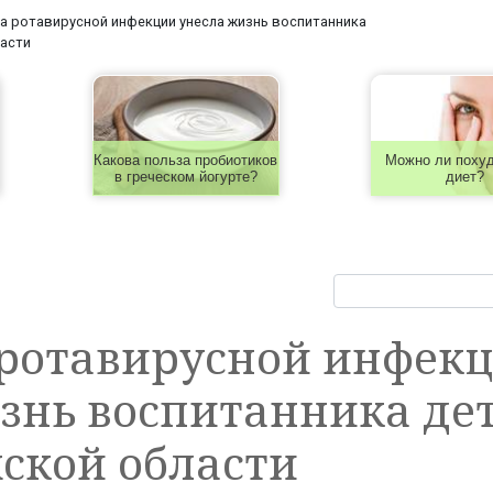
 ротавирусной инфекции унесла жизнь воспитанника
ласти
Какова польза пробиотиков
Можно ли похуд
в греческом йогурте?
диет?
ротавирусной инфек
знь воспитанника де
ской области