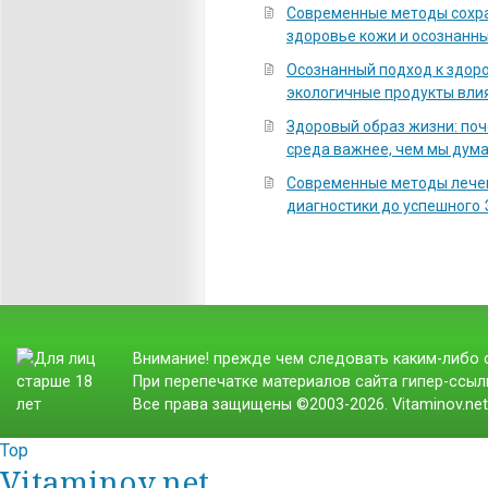
Современные методы сохра
здоровье кожи и осознанны
Осознанный подход к здоро
экологичные продукты вли
Здоровый образ жизни: по
среда важнее, чем мы дум
Современные методы лечен
диагностики до успешного
Внимание! прежде чем следовать каким-либо с
При перепечатке материалов сайта гипер-ссылк
Все права защищены ©2003-2026. Vitaminov.ne
Top
Vitaminov.net