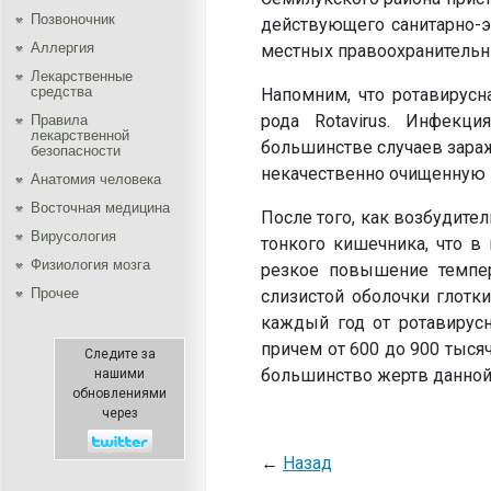
Позвоночник
действующего санитарно-э
Аллергия
местных правоохранительны
Лекарственные
средства
Напомним, что ротавирусн
рода Rotavirus. Инфекц
Правила
лекарственной
большинстве случаев зара
безопасности
некачественно очищенную 
Aнатомия человека
Восточная медицина
После того, как возбудите
Вирусология
тонкого кишечника, что в
Физиология мозга
резкое повышение темпер
Прочее
слизистой оболочки глотки
каждый год от ротавирус
причем от 600 до 900 тыся
Следите за
большинство жертв данной 
нашими
обновлениями
через
←
Назад