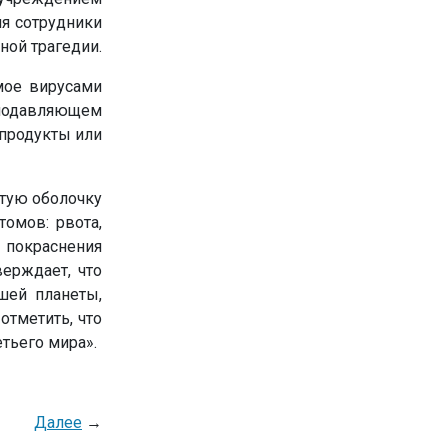
я сотрудники
ной трагедии.
мое вирусами
подавляющем
продукты или
стую оболочку
омов: рвота,
 покраснения
верждает, что
шей планеты,
отметить, что
тьего мира».
Далее
→