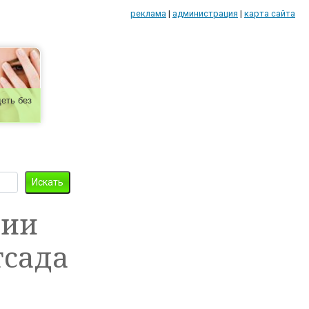
реклама
|
администрация
|
карта сайта
еть без
ции
тсада