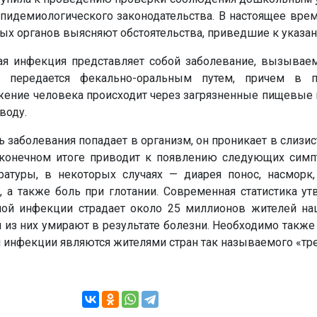
пидемиологического законодательства. В настоящее врем
х органов выясняют обстоятельства, приведшие к указан
ая инфекция представляет собой заболевание, вызывае
ия передается фекально-оральным путем, причем в 
жение человека происходит через загрязненные пищевые 
воду.
ль заболевания попадает в организм, он проникает в слизи
 конечном итоге приводит к появлению следующих симпт
атуры, в некоторых случаях — диарея понос, насморк,
, а также боль при глотании. Современная статистика ут
ной инфекции страдает около 25 миллионов жителей на
ч из них умирают в результате болезни. Необходимо также 
инфекции являются жителями стран так называемого «тре