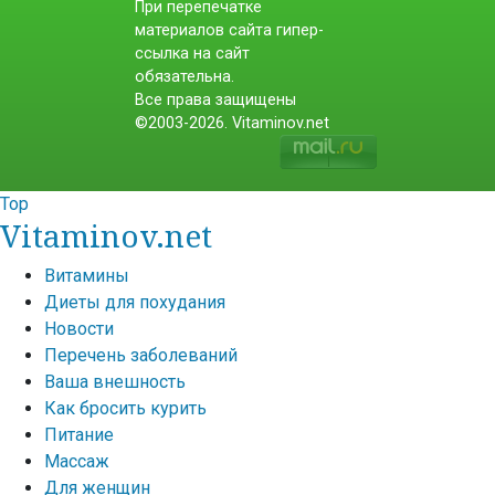
При перепечатке
материалов сайта гипер-
ссылка на сайт
обязательна.
Все права защищены
©2003-2026. Vitaminov.net
Top
Vitaminov.net
Витамины
Диеты для похудания
Новости
Перечень заболеваний
Ваша внешность
Как бросить курить
Питание
Массаж
Для женщин