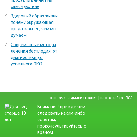
продукты влияют на
самочувствие
Здоровый образ жизни:
почему окружающая
среда важнее, чем мы
думаем
Современные методы
лечения бесплодия: от
диагностики до
успешного ЭКО
реклама
|
администрация
|
карта сайта
|
RSS
Внимание! прежде чем
следовать каким-либо
советам,
проконсультируйтесь с
врачом.