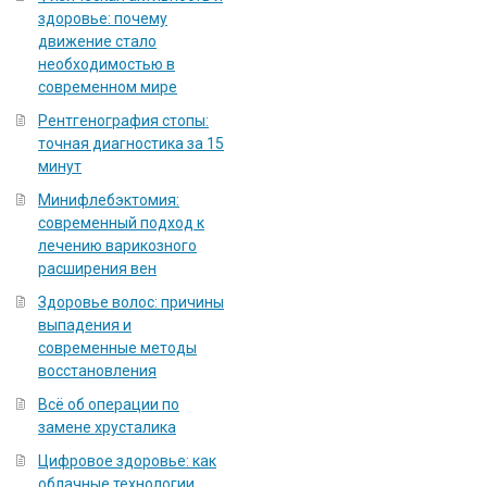
здоровье: почему
движение стало
необходимостью в
современном мире
Рентгенография стопы:
точная диагностика за 15
минут
Минифлебэктомия:
современный подход к
лечению варикозного
расширения вен
Здоровье волос: причины
выпадения и
современные методы
восстановления
Всё об операции по
замене хрусталика
Цифровое здоровье: как
облачные технологии