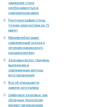
движение стало
необходимостью в
современном мире
Рентгенография стопы:
точная диагностика за 15
минут
Минифлебэктомия:
современный подход к
лечению варикозного
расширения вен
Здоровье волос: причины
выпадения и
современные методы
восстановления
Всё об операции по
замене хрусталика
Цифровое здоровье: как
облачные технологии
меняют медицинские