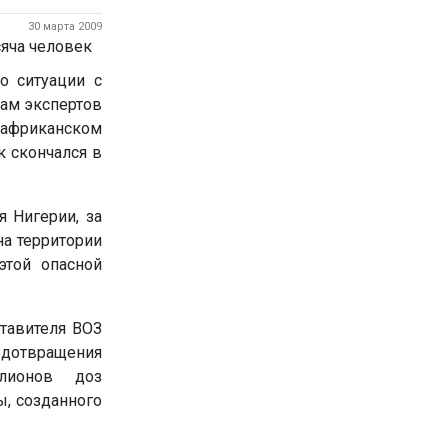
30 марта 2009
о ситуации с
вам экспертов
африканском
к скончался в
 Нигерии, за
на территории
этой опасной
тавителя ВОЗ
редотвращения
лионов доз
ы, созданного