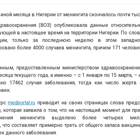
равоохранения (ВОЗ) опубликовала данные относительн
ующей в настоящее время на территории Нигерии. По сло
ации, только за последнюю неделю в этом западно
овано более 4000 случаев менингита, причем 171 челове
нным, предоставленным министерством здравоохранения
яца текущего года, а именно – с 1 января по 15 марта, – 
но 17462 случая заболевания, тогда как число жертв 
овек.
сурс
medportal.ru
приводит на своих страницах слова предс
), которая заявила о том, что на настоящий момент для п
ранения менингита выделено более четырех мил
что составляет примерно треть от общего запаса вакцин
к данного заболевания.