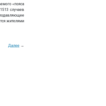
аемого «пояса
 1513 случаев
 подавляющее
ются жителями
Далее
→