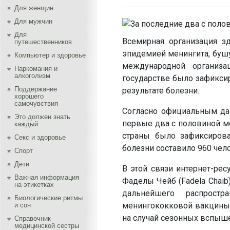
Для женщин
Для мужчин
Для
Всемирная организация зд
путешественников
эпидемией менингита, буш
Компьютер и здоровье
международной организ
Наркомания и
алкоголизм
государстве было зафиксир
Поддержание
результате болезни.
хорошего
самочувствия
Согласно официальным да
Это должен знать
первые два с половиной мес
каждый
страны было зафиксирова
Секс и здоровье
болезни составило 960 чел
Спорт
Дети
В этой связи интернет-ре
Важная информация
Фаделы Чейб (Fadela Chaib
на этикетках
дальнейшего распрост
Биологические ритмы
менингококковой вакцины, 
и сон
на случай сезонных вспыше
Справочник
медицинской сестры