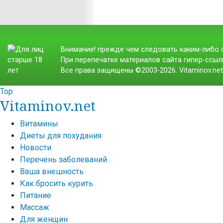
Внимание! прежде чем следовать каким-либо с
При перепечатке материалов сайта гипер-ссылк
Все права защищены ©2003-2026. Vitaminov.ne
Top
Vitaminov.net
Витамины
Диеты для похудания
Новости
Перечень заболеваний
Ваша внешность
Как бросить курить
Питание
Массаж
Для женщин