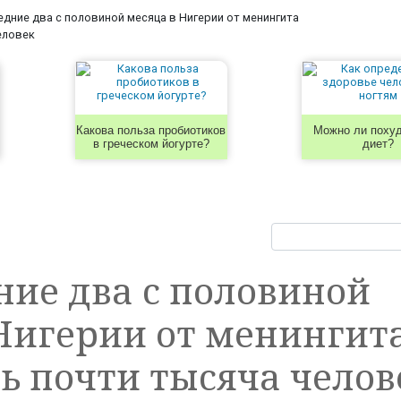
едние два с половиной месяца в Нигерии от менингита
еловек
Какова польза пробиотиков
Можно ли похуд
в греческом йогурте?
диет?
ние два с половиной
Нигерии от менингит
ь почти тысяча челов