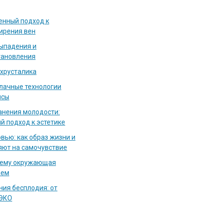
енный подход к
ирения вен
выпадения и
тановления
 хрусталика
блачные технологии
исы
нения молодости:
й подход к эстетике
вью: как образ жизни и
яют на самочувствие
чему окружающая
аем
ия бесплодия: от
 ЭКО