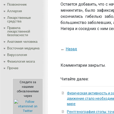
Остается добавить, что с н
Позвоночник
менингита», было зафикси
Аллергия
окончились гибелью забо
Лекарственные
средства
большинство заболевших, а
Правила
Нигера и соседних с ним с
лекарственной
безопасности
Aнатомия человека
Восточная медицина
←
Назад
Вирусология
Физиология мозга
Комментарии закрыты.
Прочее
Читайте далее:
Следите за
нашими
обновлениями
Физическая активность и з
через
движение стало необходи
мире
Рентгенография стопы: точ