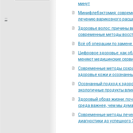
минут
Минифлебэктомия: соврем
;
;;
лечению варикозного расш
Здоровье волос: причины 
современные методы восс
Всё об операции по замене
Цифровое здоровье: как о
меняют медицинские серв
Современные методы сохра
здоровье кожи и осознанны
Осознанный подход к здоро
экологичные продукты вли
Здоровый образ жизни: по
среда важнее, чем мы дум
Современные методы лечен
диагностики до успешного