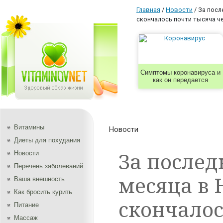
Главная
/
Новости
/
За посл
скончалось почти тысяча ч
Симптомы коронавируса и
как он передается
Витамины
Новости
Диеты для похудания
За послед
Новости
Перечень заболеваний
месяца в 
Ваша внешность
Как бросить курить
скончалос
Питание
Массаж