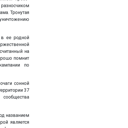
 разносчиком
ама. Тронутая
 уничтожению
 в ее родной
оржественной
считанный на
хорошо помнит
кампании по
очаги сонной
территории 37
о сообщества
под названием
рой является