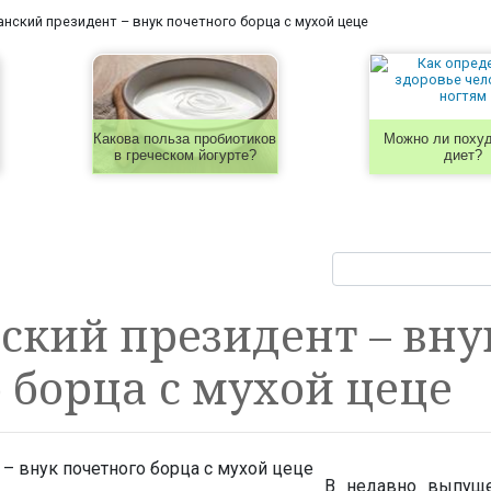
нский президент – внук почетного борца с мухой цеце
Какова польза пробиотиков
Можно ли похуд
в греческом йогурте?
диет?
кий президент – вну
 борца с мухой цеце
В недавно выпуще