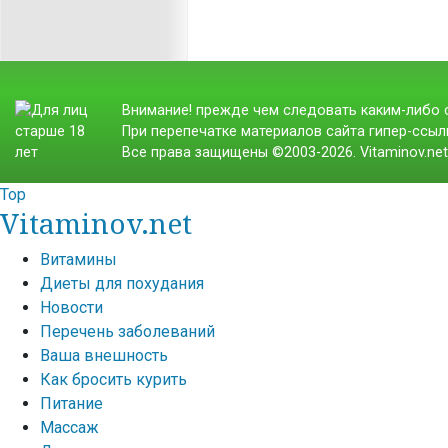
Внимание! прежде чем следовать каким-либо с
При перепечатке материалов сайта гипер-ссылк
Все права защищены ©2003-2026. Vitaminov.ne
Top
Vitaminov.net
Витамины
Диеты для похудания
Новости
Перечень заболеваний
Ваша внешность
Как бросить курить
Питание
Массаж