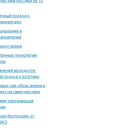
ная диагностика за 15
енный подход к
ирения вен
выпадения и
тановления
 хрусталика
блачные технологии
исы
нения молодости:
й подход к эстетике
вью: как образ жизни и
яют на самочувствие
чему окружающая
аем
ия бесплодия: от
 ЭКО