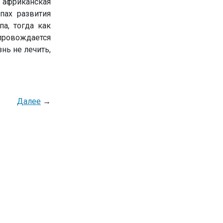
 африканская
пах развития
а, тогда как
провождается
нь не лечить,
Далее
→