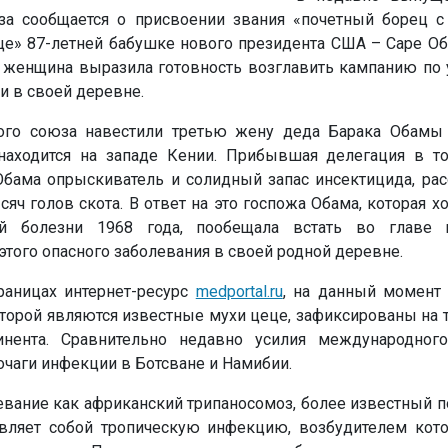
за сообщается о присвоении звания «почетный борец с
це» 87-летней бабушке нового президента США – Саре Об
 женщина выразила готовность возглавить кампанию по
и в своей деревне.
ого союза навестили третью жену деда Барака Обамы
 находится на западе Кении. Прибывшая делегация в т
Обама опрыскиватель и солидный запас инсектицида, рас
сяч голов скота. В ответ на это госпожа Обама, которая 
й болезни 1968 года, пообещала встать во главе 
того опасного заболевания в своей родной деревне.
раницах интернет-ресурс
medportal.ru
, на данный момент 
торой являются известные мухи цеце, зафиксированы на 
инента. Сравнительно недавно усилия международног
чаги инфекции в Ботсване и Намибии.
евание как африканский трипаносомоз, более известный 
авляет собой тропическую инфекцию, возбудителем кото