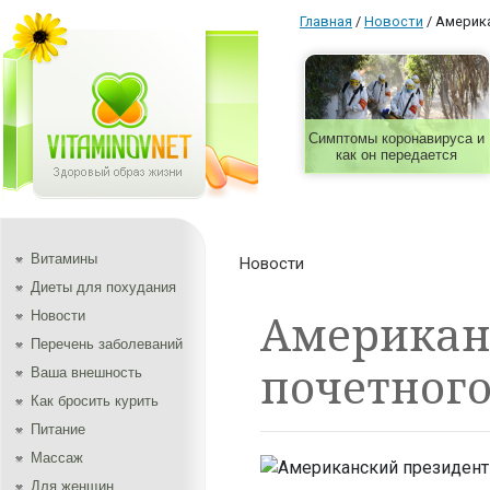
Главная
/
Новости
/
Америка
Симптомы коронавируса и
как он передается
Витамины
Новости
Диеты для похудания
Американс
Новости
Перечень заболеваний
почетного
Ваша внешность
Как бросить курить
Питание
Массаж
Для женщин