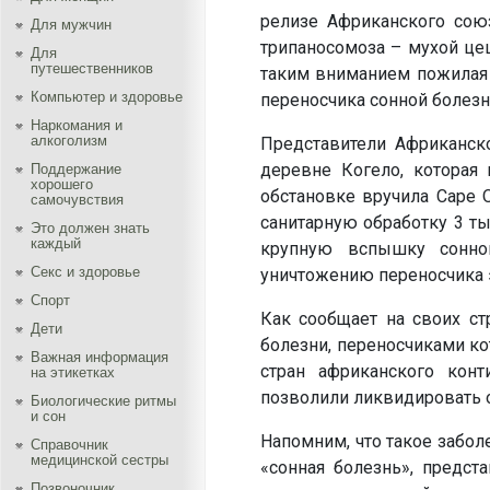
релизе Африканского сою
Для мужчин
трипаносомоза – мухой це
Для
путешественников
таким вниманием пожилая
Компьютер и здоровье
переносчика сонной болезн
Наркомания и
алкоголизм
Представители Африканск
деревне Когело, которая
Поддержание
хорошего
обстановке вручила Саре 
самочувствия
санитарную обработку 3 ты
Это должен знать
каждый
крупную вспышку сонно
Секс и здоровье
уничтожению переносчика э
Спорт
Как сообщает на своих ст
Дети
болезни, переносчиками ко
Важная информация
стран африканского конт
на этикетках
позволили ликвидировать о
Биологические ритмы
и сон
Напомним, что такое забол
Справочник
медицинской сестры
«сонная болезнь», предст
Позвоночник