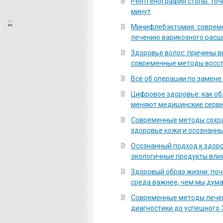
Рентгенография стопы: точ
минут
;
;;
Минифлебэктомия: соврем
лечению варикозного расш
Здоровье волос: причины 
современные методы восс
Всё об операции по замене
Цифровое здоровье: как о
меняют медицинские серв
Современные методы сохра
здоровье кожи и осознанны
Осознанный подход к здоро
экологичные продукты вли
Здоровый образ жизни: по
среда важнее, чем мы дум
Современные методы лечен
диагностики до успешного