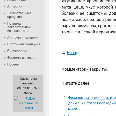
жгутиковое простейшее тр
Аллергия
муха цеце, укус которой
болезни ее симптомы дов
Лекарственные
средства
позже заболевание приво
Правила
нарушениями сна, прогресс
лекарственной
безопасности
то она с высокой вероятно
Aнатомия человека
Восточная медицина
Вирусология
←
Назад
Физиология мозга
Прочее
Комментарии закрыты.
Следите за
Читайте далее:
нашими
обновлениями
через
Физическая активность и з
движение стало необходи
мире