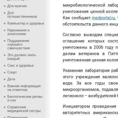
микробиологической лабо
Для мужчин
уничтожения ценной коллек
Для
путешественников
Как сообщает
medportal.ru
,
Компьютер и здоровье
обстоятельств данного инц
Наркомания и
алкоголизм
Согласно выводам специа
оглашение которых сост
Поддержание
хорошего
уничтожены в 2006 году 
самочувствия
делам ветеранов в Питтс
Это должен знать
каждый
уничтоженная ценная колле
Секс и здоровье
Указанная лаборатория ра
Спорт
этого учреждения являло
Дети
воде. За все годы свое
Важная информация
микроорганизмов, подавл
на этикетках
легионелл – возбудителей 
Биологические ритмы
и сон
Инициатором проведения 
Справочник
медицинской сестры
авторитетных американс
Позвоночник