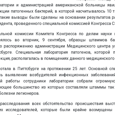
ратории и администрацией американской больницы яви
ции патогенных бактерий, в которой насчитывалось 10 т
 такие выводы были сделаны на основании результатов р
идента, проведенного специальной комиссией Конгресса 
льной комиссии Комитета Конгресса по делам науки и
оялось во вторник, 9 сентября, образцы штаммов б
по распоряжению администрации Медицинского центра у
бурге. Специальная лаборатория патогенов, которой 
кция, располагалась в помещениях данного медицинского
ботала в Питтсбурге на протяжении 25 лет. Основной сп
сь выявление возбудителей инфекционных заболевани
й работы сотрудники лаборатории собрали огромну
яющее большинство из которых составляли штаммы та
болезни легионеров.
расследования всех обстоятельство происшествия выст
ких исследователей, которые были крайне возмущен