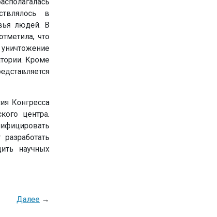
асполагалась
ствлялось в
вья людей. В
отметила, что
 уничтожение
тории. Кроме
редставляется
ия Конгресса
кого центра.
нифицировать
 разработать
дить научных
Далее
→