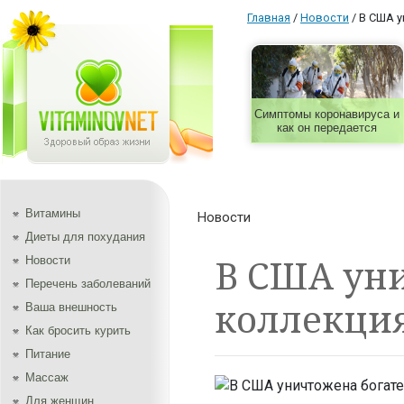
Главная
/
Новости
/
В США у
Симптомы коронавируса и
как он передается
Витамины
Новости
Диеты для похудания
В США ун
Новости
Перечень заболеваний
коллекци
Ваша внешность
Как бросить курить
Питание
Массаж
Для женщин