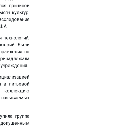
лся причиной
ысяч культур.
асследования
США.
 технологий,
актерий были
правления по
принадлежала
 учреждения.
ециализацией
й в питьевой
ю коллекцию
к называемых
упила группа
ы допущенным