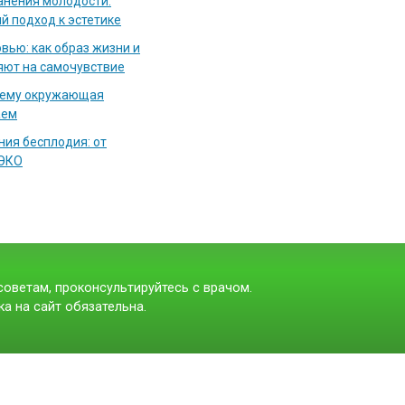
нения молодости:
й подход к эстетике
вью: как образ жизни и
яют на самочувствие
чему окружающая
аем
ия бесплодия: от
 ЭКО
оветам, проконсультируйтесь с врачом.
а на сайт обязательна.
t