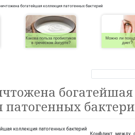
ничтожена богатейшая коллекция патогенных бактерий
Какова польза пробиотиков
Можно ли похуд
в греческом йогурте?
диет?
ичтожена богатейшая
я патогенных бактер
Конфликт между с