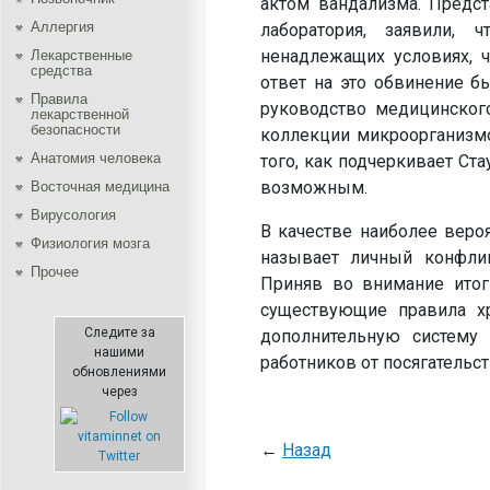
актом вандализма. Предст
Аллергия
лаборатория, заявили, 
ненадлежащих условиях, ч
Лекарственные
средства
ответ на это обвинение бы
Правила
руководство медицинског
лекарственной
безопасности
коллекции микроорганизмо
Aнатомия человека
того, как подчеркивает Ст
возможным.
Восточная медицина
Вирусология
В качестве наиболее веро
Физиология мозга
называет личный конфлик
Прочее
Приняв во внимание итог
существующие правила хр
Следите за
дополнительную систему
нашими
работников от посягательс
обновлениями
через
←
Назад