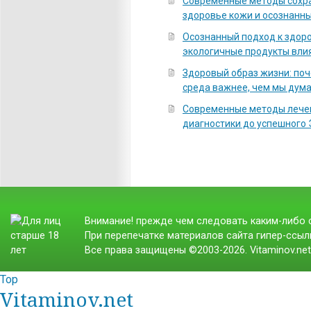
Современные методы сохра
здоровье кожи и осознанны
Осознанный подход к здоро
экологичные продукты вли
Здоровый образ жизни: по
среда важнее, чем мы дум
Современные методы лечен
диагностики до успешного
Внимание! прежде чем следовать каким-либо с
При перепечатке материалов сайта гипер-ссылк
Все права защищены ©2003-2026. Vitaminov.ne
Top
Vitaminov.net