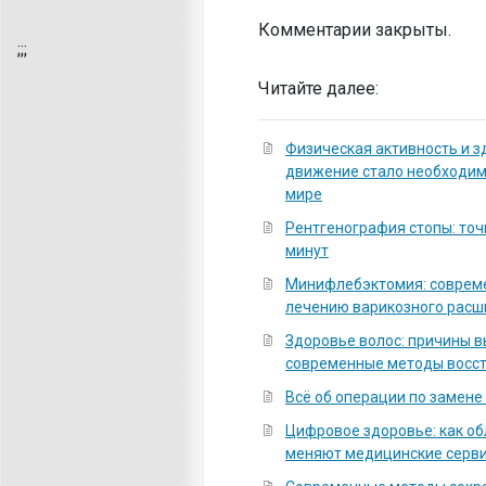
Комментарии закрыты.
;
;;
Читайте далее:
Физическая активность и з
движение стало необходи
мире
Рентгенография стопы: точ
минут
Минифлебэктомия: соврем
лечению варикозного расш
Здоровье волос: причины 
современные методы восс
Всё об операции по замене
Цифровое здоровье: как о
меняют медицинские серв