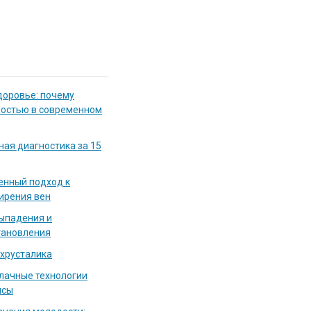
доровье: почему
мостью в современном
ная диагностика за 15
енный подход к
ирения вен
выпадения и
тановления
 хрусталика
блачные технологии
исы