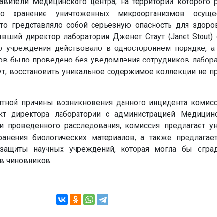
авители Медицинского центра, на территории которого р
что хранение уничтоженных микроорганизмов осуще
то представляло собой серьезную опасность для здоро
вший директор лаборатории Дженет Стаут (Janet Stout) 
о учреждения действовало в одностороннем порядке, а
в было проведено без уведомления сотрудников лабора
аут, восстановить уникальное содержимое коллекции не п
ятной причины возникновения данного инцидента комисс
т директора лаборатории с администрацией Медицинс
и проведенного расследования, комиссия предлагает у
анения биологических материалов, а также предлагает
 защиты научных учреждений, которая могла бы огра
тв чиновников.