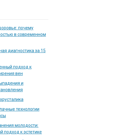
доровье: почему
мостью в современном
ная диагностика за 15
енный подход к
ирения вен
выпадения и
тановления
 хрусталика
блачные технологии
исы
нения молодости:
й подход к эстетике