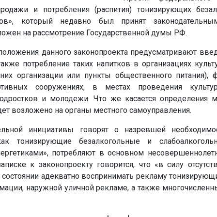
продажи и потребления (распития) тонизирующих беза
ков», который недавно был принят законодательны
ложен на рассмотрение Государственной думы РФ.
 положения данного законопроекта предусматривают введ
также потребление таких напитков в организациях культ
их организации или пункты общественного питания), ф
тивных сооружениях, в местах проведения культур
одростков и молодежи. Что же касается определения м
удет возложено на органы местного самоуправления.
ельной инициативы говорят о назревшей необходимо
как тонизирующие безалкогольные и слабоалкогольн
ергетиками», потребляют в основном несовершеннолет
записке к законопроекту говорится, что «в силу отсутс
в состоянии адекватно воспринимать рекламу тонизирующ
мации, наружной уличной рекламе, а также многочисленн