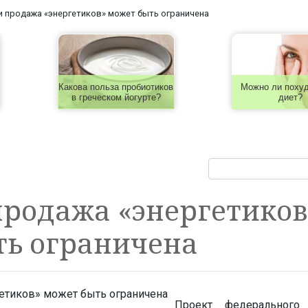
и продажа «энергетиков» может быть ограничена
Какова польза пробиотиков
Можно ли похуд
в греческом йогурте?
диет?
продажа «энергетиков
ть ограничена
Проект федерального