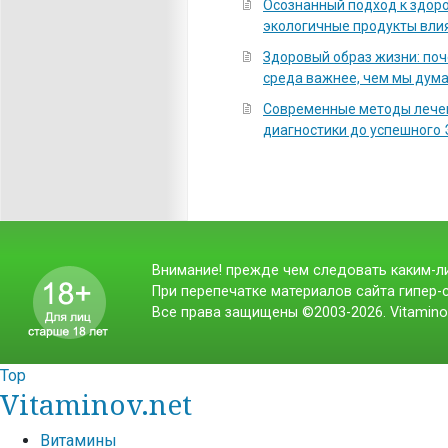
Осознанный подход к здоро
экологичные продукты вли
Здоровый образ жизни: по
среда важнее, чем мы дум
Современные методы лечен
диагностики до успешного
Внимание! прежде чем следовать каким-ли
При перепечатке материалов сайта гипер-с
Все права защищены ©2003-2026. Vitamino
Top
Vitaminov.net
Витамины