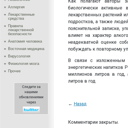
Как полагают авторы за
Аллергия
биологически активные 
лекарственных растений ил
Лекарственные
средства
подростков, а также людей
Правила
пояснительной записке, у
лекарственной
безопасности
влияет на характер алког
Aнатомия человека
неадекватной оценке собс
побуждать к повторному у
Восточная медицина
Вирусология
В связи с изложенным 
Физиология мозга
энергетических напитков Р
Прочее
миллионов литров в год,
литров в год.
Следите за
нашими
обновлениями
через
←
Назад
Комментарии закрыты.