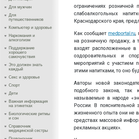
ограничениях розничной 
Для мужчин
слабоалкогольных напит
Для
путешественников
Краснодарского края, пред
Компьютер и здоровье
Как сообщает
medportal.ru
,
Наркомания и
алкоголизм
на розничную продажу, а 
входят расположенные в н
Поддержание
хорошего
оздоровительных и спор
самочувствия
мероприятий с участием п
Это должен знать
каждый
этими напитками, то оно б
Секс и здоровье
Авторы новой законодат
Спорт
подобного закона, так 
Дети
называемые в народе «эн
Важная информация
России. В пояснительной 
на этикетках
жизненного опыта они не 
Биологические ритмы
и сон
средствах массовой инфор
Справочник
рекламных акциях».
медицинской сестры
Позвоночник