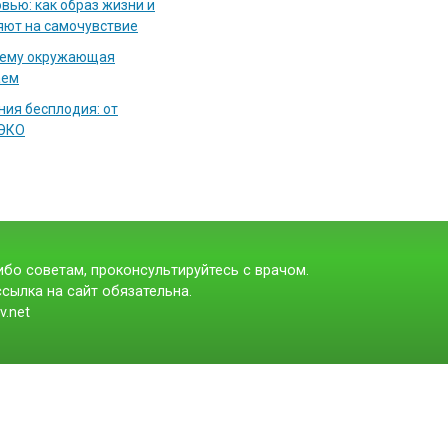
вью: как образ жизни и
яют на самочувствие
чему окружающая
аем
ия бесплодия: от
 ЭКО
бо советам, проконсультируйтесь с врачом.
сылка на сайт обязательна.
v.net