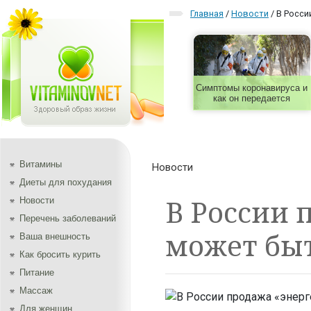
Главная
/
Новости
/
В Росси
Симптомы коронавируса и
как он передается
Витамины
Новости
Диеты для похудания
В России 
Новости
Перечень заболеваний
может бы
Ваша внешность
Как бросить курить
Питание
Массаж
Для женщин