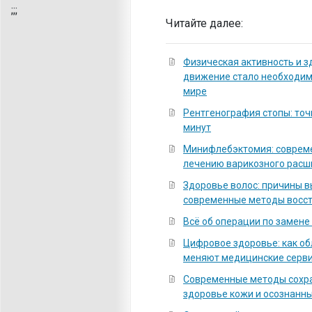
;
;;
Читайте далее:
Физическая активность и з
движение стало необходи
мире
Рентгенография стопы: точ
минут
Минифлебэктомия: соврем
лечению варикозного расш
Здоровье волос: причины 
современные методы восс
Всё об операции по замене
Цифровое здоровье: как о
меняют медицинские серв
Современные методы сохра
здоровье кожи и осознанны