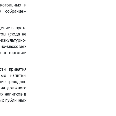
лкогольных и
м собранием
ение запрета
уры (сюда не
изкультурно-
но-массовых
ест торговли
сти принятия
ые напитки,
ние граждане
твия должного
их напитков в
ых публичных