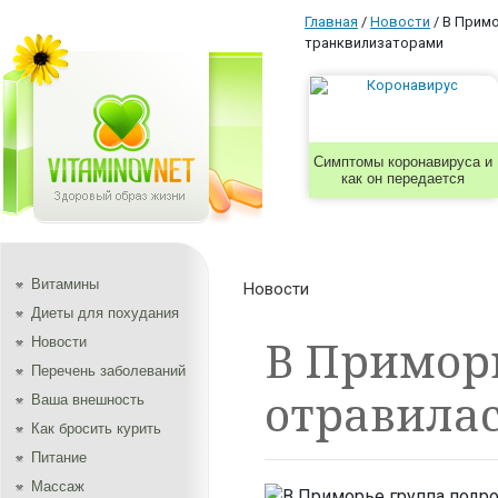
Главная
/
Новости
/
В Примо
транквилизаторами
Симптомы коронавируса и
как он передается
Витамины
Новости
Диеты для похудания
В Приморь
Новости
Перечень заболеваний
отравила
Ваша внешность
Как бросить курить
Питание
Массаж