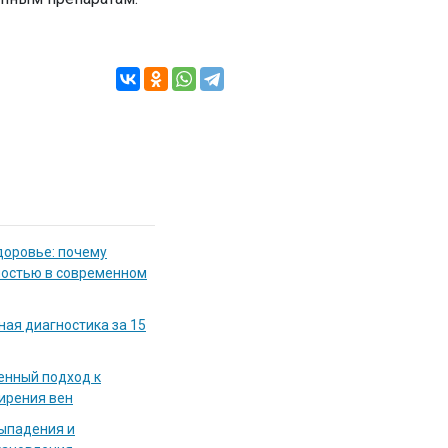
доровье: почему
мостью в современном
ная диагностика за 15
енный подход к
ирения вен
выпадения и