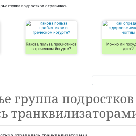
рье группа подростков отравилась
Какова польза пробиотиков
Можно ли похуд
в греческом йогурте?
диет?
е группа подростков
сь транквилизаторам