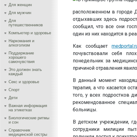
Для женщин
расположенном в городе Д
Для мужчин
отдыхавших здесь подрост
Для
путешественников
сообщил, что все они гос
Компьютер и здоровье
один из них находится в ре
Наркомания и
алкоголизм
Как сообщает
medportal.r
почувствовали себя пло
Поддержание
хорошего
понедельник за медицинск
самочувствия
причиной отравления явило
Это должен знать
каждый
В данный момент находящ
Секс и здоровье
терапия, а что касается ос
Спорт
того, у всех подростков д
Дети
рекомендованное специал
Важная информация
больницы.
на этикетках
Биологические ритмы
В детском учреждении, гд
и сон
сотрудники милиции пыт
Справочник
медицинской сестры
получили доступ к психотр