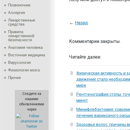
Позвоночник
Аллергия
Лекарственные
←
Назад
средства
Правила
лекарственной
безопасности
Комментарии закрыты.
Aнатомия человека
Восточная медицина
Читайте далее:
Вирусология
Физиология мозга
Физическая активность и з
Прочее
движение стало необходи
мире
Следите за
Рентгенография стопы: точ
нашими
минут
обновлениями
Минифлебэктомия: соврем
через
лечению варикозного расш
Здоровье волос: причины 