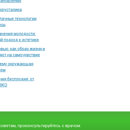
тановления
 хрусталика
блачные технологии
исы
нения молодости:
й подход к эстетике
вью: как образ жизни и
яют на самочувствие
чему окружающая
аем
ия бесплодия: от
 ЭКО
оветам, проконсультируйтесь с врачом.