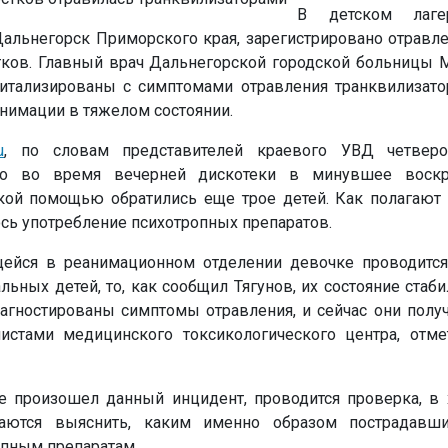
В детском лаге
альнегорск Приморского края, зарегистрировано отравл
ков. Главный врач Дальнегорской городской больницы М
питализированы с симптомами отравления транквилизато
анимации в тяжелом состоянии.
u
, по словам представителей краевого УВД четверо
хо во время вечерней дискотеки в минувшее воскр
ой помощью обратились еще трое детей. Как полагают 
сь употребление психотропных препаратов.
ейся в реанимационном отделении девочке проводится
тальных детей, то, как сообщил Тягунов, их состояние стаб
иагностированы симптомы отравления, и сейчас они полу
истами медицинского токсикологического центра, отме
е произошел данный инцидент, проводится проверка, в 
аются выяснить, каким именно образом пострадавши
опным препаратам.