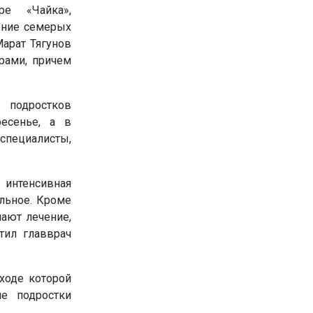
ре «Чайка»,
ение семерых
арат Тягунов
рами, причем
 подростков
есенье, а в
специалисты,
 интенсивная
ильное. Кроме
чают лечение,
тил главврач
ходе которой
е подростки