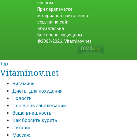
врачом.
При перепечатке
материалов сайта гипер-
ссылка на сайт
обязательна.
Все права защищены
©2003-2026. Vitaminov.net
Top
Vitaminov.net
Витамины
Диеты для похудания
Новости
Перечень заболеваний
Ваша внешность
Как бросить курить
Питание
Массаж