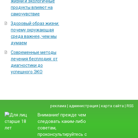
жизни и экологичные
продукты влияют на
самочувствие
Здоровый образ жизни:
почему окружающая
среда важнее, чем мы
думаем
Современные методы
лечения бесплодия: от
диагностики до
успешного ЭКО
реклама
|
администрация
|
карта сайта
|
RSS
Внимание! прежде чем
следовать каким-либо
советам,
проконсультируйтесь с