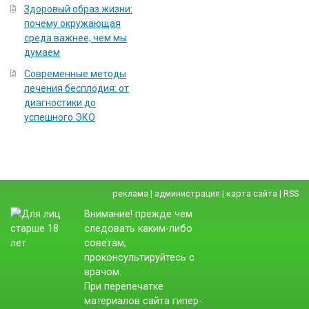
Здоровый образ жизни:
почему окружающая
среда важнее, чем мы
думаем
Современные методы
лечения бесплодия: от
диагностики до
успешного ЭКО
реклама
|
администрация
|
карта сайта
|
RSS
Внимание! прежде чем
следовать каким-либо
советам,
проконсультируйтесь с
врачом.
При перепечатке
материалов сайта гипер-