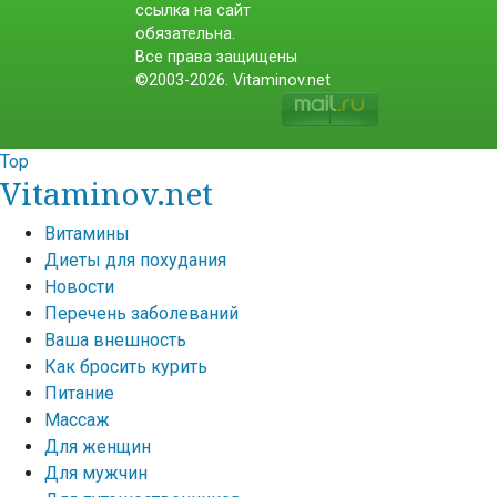
ссылка на сайт
обязательна.
Все права защищены
©2003-2026. Vitaminov.net
Top
Vitaminov.net
Витамины
Диеты для похудания
Новости
Перечень заболеваний
Ваша внешность
Как бросить курить
Питание
Массаж
Для женщин
Для мужчин