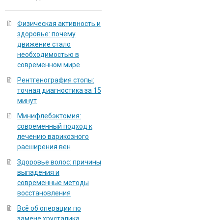
Физическая активность и
здоровье: почему
движение стало
необходимостью в
современном мире
Рентгенография стопы:
точная диагностика за 15
минут
Минифлебэктомия:
современный подход к
лечению варикозного
расширения вен
Здоровье волос: причины
выпадения и
современные методы
восстановления
Всё об операции по
замене хрусталика