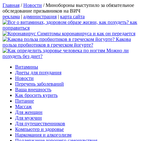
Главная
/
Новости
/
Минобороны выступило за обязательное
обследование призывников на ВИЧ
реклама
|
администрация
|
карта сайта
Симптомы коронавируса и как он передается
Какова
польза пробиотиков в греческом йогурте?
Можно ли
похудеть без диет?
Витамины
Диеты для похудания
Новости
Перечень заболеваний
Ваша внешность
Как бросить курить
Питание
Массаж
Для женщин
Для мужчин
Для путешественников
Компьютер и здоровье
Наркомания и алкоголизм
Поддержание хорошего самочувствия