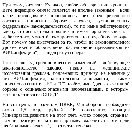
При этом, отметил Куликов, любое обследование крови на
ВИЧ-инфекцию сейчас является не вполне законным. "Если
такое обследование проводилось без предварительного
согласия пациента (кроме случаев, установленных
федеральным законодательством), то по ныне действующему
закону это освидетельствование не имеет юридической силы
и, более того, может быть опротестовано в судебном порядке.
Вот почему мы выступаем за то, чтобы на законодательном
уровне ввести обязательное обследование призывников на
ВИЧ-инфекцию", — подчеркнул генерал.
По его словам, срочное внесение изменений в действующее
законодательство, дающее право на медицинские
исследования граждан, подлежащих призыву, на наличие у
них ВИЧ-инфекции, наркотической зависимости, а также
вирусного гепатита "B" и "С" необходимо "для эффективной
борьбы с социально-опасными заболеваниями, к которым,
конечно, относится СПИД".
На эти цели, по расчетам ЦВВК, Минобороны необходимо
около 1,5 млрд рублей. "К сожалению, позиция
Минздравсоцразвития на этот счет, мягко говоря, странная.
Там не реагируют на наши призыву выделить на эти цели
необходимые средства", — отметил генерал.