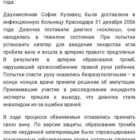
года.
Двухмесячная София Куливец была доставлена в
инфекционную больницу Краснодара 31 декабря 2006
года. Девочке поставили диагноз «коклюш», она
находилась в тяжелом состоянии. При попытке
установить катетер для введения лекарства игла
пробила вену и вошла в артерию правого предплечья.
В результате в артерии образовался тромб,
нарушивший кровоснабжение правой руки ребенка.
Попытки спасти руку оказались безрезультатными – в
конце концов врачи приняли решение об ампутации.
Принимавшие участие в расследовании инцидента
эксперты пришли к выводу, что девочка стала
инвалидом из-за ошибки врачей.
В ходе процесса обвиняемые отказались признать
свою вину. По версии защиты, образование тромба
после неудачной катетеризации было спровоцировано
врожденным заболеванием крови, которым страдала