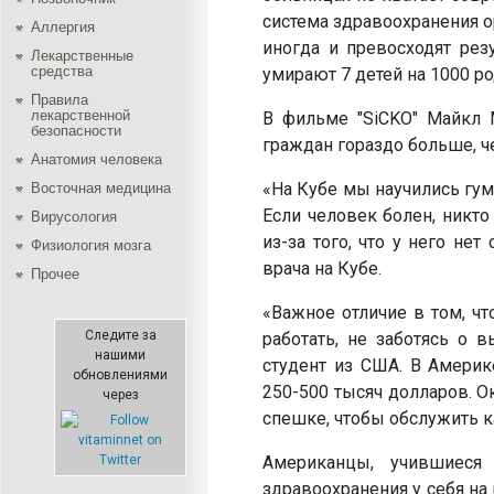
система здравоохранения о
Аллергия
иногда и превосходят рез
Лекарственные
средства
умирают 7 детей на 1000 ро
Правила
лекарственной
В фильме "SiCKO" Майкл М
безопасности
граждан гораздо больше, ч
Aнатомия человека
«На Кубе мы научились гум
Восточная медицина
Если человек болен, никто
Вирусология
из-за того, что у него не
Физиология мозга
врача на Кубе.
Прочее
«Важное отличие в том, чт
Следите за
работать, не заботясь о 
нашими
студент из США. В Амери
обновлениями
250-500 тысяч долларов. О
через
спешке, чтобы обслужить к
Американцы, учившиеся
здравоохранения у себя на