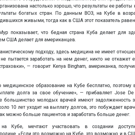
рганизована настолько хорошо, что результаты ее работы н
ультаты богатых стран. По данным ВОЗ, на Кубе в возра
дившихся живыми, тогда как в США этот показатель равен 
ур показывает, что бедная страна Куба делает для зд
ем США делает для американцев.
анистическому подходу, здесь медицина не имеет отношен
 не пытается заработать на нем денег, никто не откажет
т страховки», — говорит Kenya Bingham, американка, полу
о медицинское образование на Кубе бесплатно, поэтому 
выплате долга за свое обучение», — прибавляет Jose De
ке большинство молодых врачей имеют задолженность з
коло 10 лет уходит на выплату долгов, это побуждает врач
ак можно больше пациентов и заработать больше денег.
 на Кубе, мечтают участвовать в создании доступ
 родине. «Если это возможно на Кубе, это возможно и в СШ