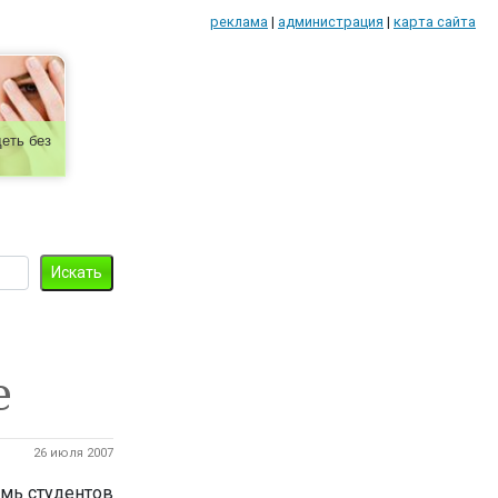
реклама
|
администрация
|
карта сайта
еть без
е
26 июля 2007
мь студентов