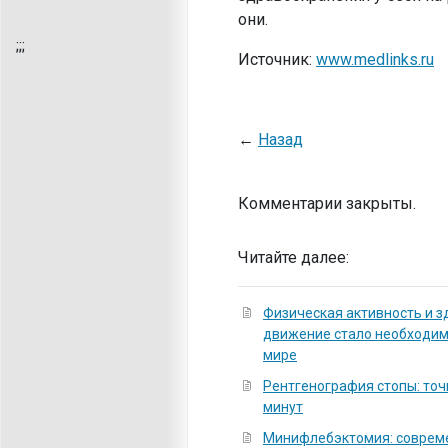
они.
;
;;
Источник:
www.medlinks.ru
←
Назад
Комментарии закрыты.
Читайте далее:
Физическая активность и з
движение стало необходи
мире
Рентгенография стопы: точ
минут
Минифлебэктомия: соврем