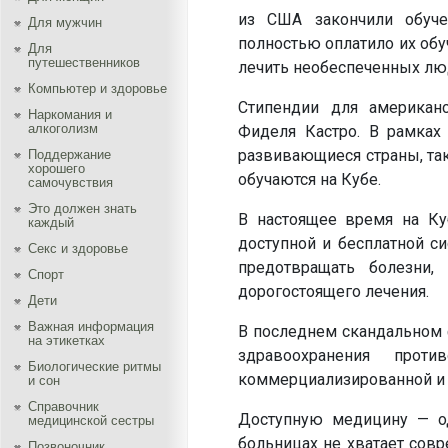
из США закончили обуче
Для мужчин
полностью оплатило их обу
Для
путешественников
лечить необеспеченных люд
Компьютер и здоровье
Стипендии для американс
Наркомания и
алкоголизм
Фиделя Кастро. В рамках
развивающиеся страны, так
Поддержание
хорошего
обучаются на Кубе.
самочувствия
Это должен знать
В настоящее время на Ку
каждый
доступной и бесплатной си
Секс и здоровье
предотвращать болезни
Спорт
дорогостоящего лечения.
Дети
Важная информация
В последнем скандальном 
на этикетках
здравоохранения проти
Биологические ритмы
коммерциализированной и
и сон
Справочник
Доступную медицину — од
медицинской сестры
больницах не хватает сов
Позвоночник