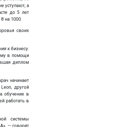
е уступают, а
сте до 5 лет
8 на 1000.
оровья своих
ия к бизнесу.
 ему в помощи
чившая диплом
врач начинает
 Leon, другой
а обучение в
ей работать в
ной системы
А», — говорят