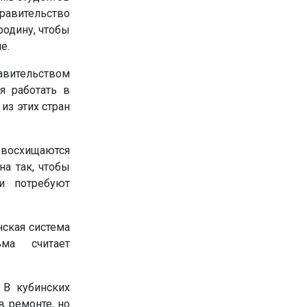
равительство
родину, чтобы
е.
авительством
я работать в
из этих стран
 восхищаются
на так, чтобы
и потребуют
ская система
ьма считает
 В кубинских
в ремонте, но