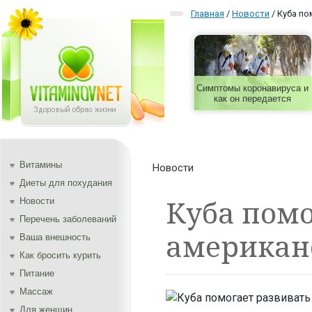
Главная
/
Новости
/
Куба по
Симптомы коронавируса и
как он передается
Витамины
Новости
Диеты для похудания
Куба помо
Новости
Перечень заболеваний
американ
Ваша внешность
Как бросить курить
Питание
Массаж
Для женщин