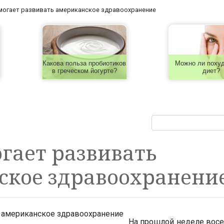
могает развивать американское здравоохранение
Какова польза пробиотиков
Можно ли похуд
в греческом йогурте?
диет?
гает развивать
ское здравоохранени
На прошлой неделе восе