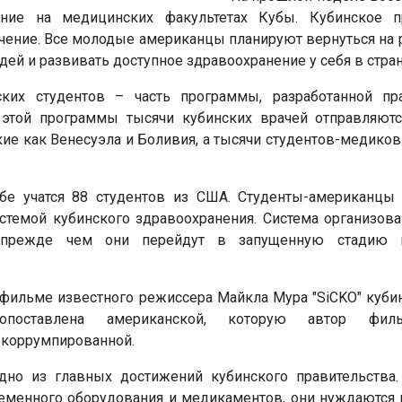
ние на медицинских факультетах Кубы. Кубинское п
чение. Все молодые американцы планируют вернуться на 
ей и развивать доступное здравоохранение у себя в стран
ких студентов – часть программы, разработанной пр
 этой программы тысячи кубинских врачей отправляютс
ие как Венесуэла и Боливия, а тысячи студентов-медиков 
бе учатся 88 студентов из США. Студенты-американцы
стемой кубинского здравоохранения. Система организова
, прежде чем они перейдут в запущенную стадию 
фильме известного режиссера Майкла Мура "SiCKO" кубин
вопоставлена американской, которую автор фил
 коррумпированной.
но из главных достижений кубинского правительства.
ременного оборудования и медикаментов, они нуждаются 