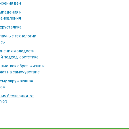
ирения вен
выпадения и
тановления
 хрусталика
блачные технологии
исы
нения молодости:
й подход к эстетике
вью: как образ жизни и
яют на самочувствие
чему окружающая
аем
ия бесплодия: от
 ЭКО