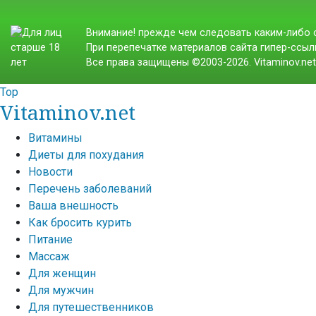
Внимание! прежде чем следовать каким-либо с
При перепечатке материалов сайта гипер-ссылк
Все права защищены ©2003-2026. Vitaminov.ne
Top
Vitaminov.net
Витамины
Диеты для похудания
Новости
Перечень заболеваний
Ваша внешность
Как бросить курить
Питание
Массаж
Для женщин
Для мужчин
Для путешественников