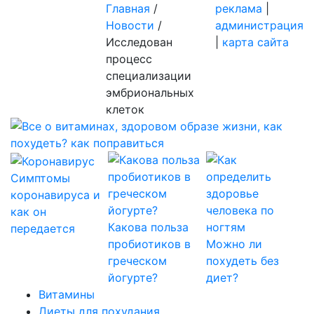
Главная
/
реклама
|
Новости
/
администрация
Исследован
|
карта сайта
процесс
специализации
эмбриональных
клеток
Симптомы
коронавируса и
как он
Какова польза
передается
пробиотиков в
Можно ли
греческом
похудеть без
йогурте?
диет?
Витамины
Диеты для похудания