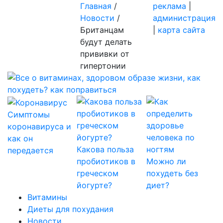
Главная
/
реклама
|
Новости
/
администрация
Британцам
|
карта сайта
будут делать
прививки от
гипертонии
Симптомы
коронавируса и
как он
Какова польза
передается
пробиотиков в
Можно ли
греческом
похудеть без
йогурте?
диет?
Витамины
Диеты для похудания
Новости