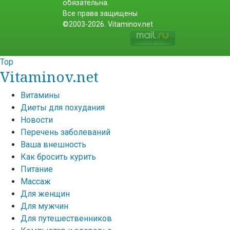
обязательна.
Все права защищены
©2003-2026. Vitaminov.net
Top
Vitaminov.net
Витамины
Диеты для похудания
Новости
Перечень заболеваний
Ваша внешность
Как бросить курить
Питание
Массаж
Для женщин
Для мужчин
Для путешественников