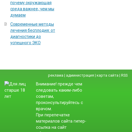
почему окружающая
среда важнее, чем мы
думаем
Современные методы
лечения бесплодия: от
диагностики до
успешного ЭКО
реклама
|
администрация
|
карта сайта
|
RSS
Внимание! прежде чем
следовать каким-либо
советам,
проконсультируйтесь с
врачом.
При перепечатке
материалов сайта гипер-
ссылка на сайт