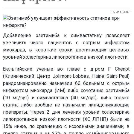
16 мая 2007
Добавление эзетимиба к симвастатину позволяет
увеличить число пациентов с острым инфарктом
миокарда, в короткие сроки достигающих целевых
уровней холестерина липопротеинов низкой плотности.
Бельгийские ученые во главе с д-ром F Chenot
(Клинический Центр Jolimont-Lobbes, Haine Saint-Paul)
рандомизированно назначали 60 больным с острым
инфарктом миокарда (ИМ) либо сочетание эзетимиба
(10 мг/сут) и симвастатина (40 мг/сут), либо только
статин, либо вообще не назначали липидснижающие
препараты. Через 2 дня лечения уровни холестерина
липопротеинов низкой плотности (ХС ЛПНП) были на
15% ниже, по сравнению с исходными значениями, в
группе статина и на 27% в группе комбинированного