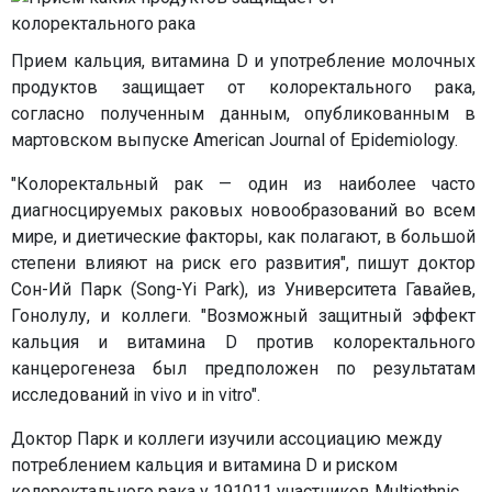
Прием кальция, витамина D и употребление молочных
продуктов защищает от колоректального рака,
согласно полученным данным, опубликованным в
мартовском выпуске American Journal of Epidemiology.
"Колоректальный рак — один из наиболее часто
диагносцируемых раковых новообразований во всем
мире, и диетические факторы, как полагают, в большой
степени влияют на риск его развития", пишут доктор
Сон-Ий Парк (Song-Yi Park), из Университета Гавайев,
Гонолулу, и коллеги. "Возможный защитный эффект
кальция и витамина D против колоректального
канцерогенеза был предположен по результатам
исследований in vivo и in vitro".
Доктор Парк и коллеги изучили ассоциацию между
потреблением кальция и витамина D и риском
колоректального рака у 191011 участников Multiethnic