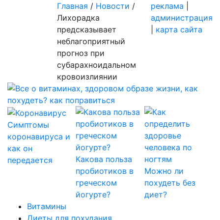
Главная
/
Новости
/
реклама
|
Лихорадка
администрация
предсказывает
|
карта сайта
неблагоприятный
прогноз при
субарахноидальном
кровоизлиянии
Симптомы
коронавируса и
как он
Какова польза
передается
пробиотиков в
Можно ли
греческом
похудеть без
йогурте?
диет?
Витамины
Диеты для похудания