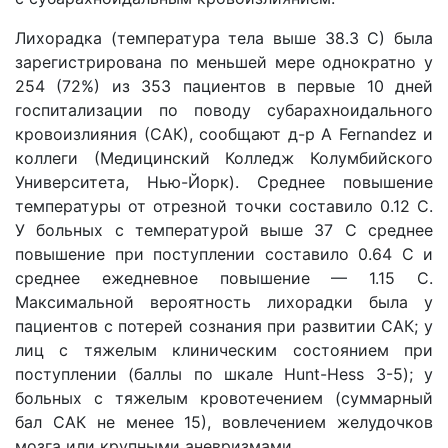
Лихорадка (температура тела выше 38.3 С) была
зарегистрирована по меньшей мере однократно у
254 (72%) из 353 пациентов в первые 10 дней
госпитализации по поводу субарахноидального
кровоизлияния (САК), сообщают д-р A Fernandez и
коллеги (Медицинский Колледж Колумбийского
Университета, Нью-Йорк). Среднее повышение
температуры от отрезной точки составило 0.12 С.
У больных с температурой выше 37 С среднее
повышение при поступлении составило 0.64 С и
среднее ежедневное повышение — 1.15 С.
Максимальной вероятность лихорадки была у
пациентов с потерей сознания при развитии САК; у
лиц с тяжелым клиническим состоянием при
поступлении (баллы по шкале Hunt-Hess 3-5); у
больных с тяжелым кровотечением (суммарный
бал САК не менее 15), вовлечением желудочков
мозга или крупными аневризмами.