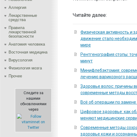
Аллергия
Читайте далее:
Лекарственные
средства
Правила
лекарственной
Физическая активность и з
безопасности
движение стало необходи
Aнатомия человека
мире
Восточная медицина
Рентгенография стопы: точ
Вирусология
минут
Физиология мозга
Минифлебэктомия: соврем
Прочее
лечению варикозного расш
Здоровье волос: причины 
современные методы восс
Следите за
нашими
Всё об операции по замене
обновлениями
через
Цифровое здоровье: как о
меняют медицинские серв
Современные методы сохра
здоровье кожи и осознанны