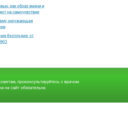
вью: как образ жизни и
яют на самочувствие
чему окружающая
аем
ия бесплодия: от
 ЭКО
оветам, проконсультируйтесь с врачом.
а на сайт обязательна.
t