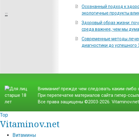
Осознанный подход к здоро
экологичные продукты вли
;
;;
Здоровый образ жизни: по
среда важнее, чем мы дум
Современные методы лечен
диагностики до успешного
Внимание! прежде чем следовать каким-либо с
При перепечатке материалов сайта гипер-ссылк
Все права защищены ©2003-2026. Vitaminov.ne
Top
Vitaminov.net
Витамины