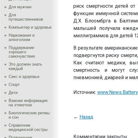
риск смертности детей от 
Для мужчин
функции иммунной систем
Для
путешественников
Д.Х. Блоомбрга в Балтим
Компьютер и здоровье
малышей получала ежедн
миллиграммов для детей 12
Наркомания и
алкоголизм
В результате американские
Поддержание
хорошего
подвергнутся риску смерти
самочувствия
Как считают медики, вы
Это должен знать
каждый
смертность и могут сл
Секс и здоровье
пневмонией, диареей и мал
Спорт
Источник:
www.News.Battery
Дети
Важная информация
на этикетках
Биологические ритмы
←
Назад
и сон
Справочник
медицинской сестры
Комментарии закрыты.
Позвоночник