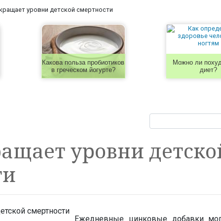
кращает уровни детской смертности
Какова польза пробиотиков
Можно ли похуд
в греческом йогурте?
диет?
ащает уровни детско
ти
Ежедневные цинковые добавки могу