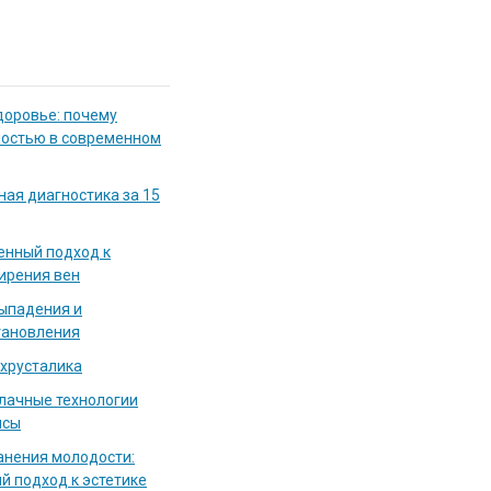
доровье: почему
мостью в современном
ная диагностика за 15
енный подход к
ирения вен
выпадения и
тановления
 хрусталика
блачные технологии
исы
нения молодости:
й подход к эстетике