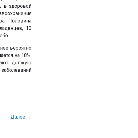
ль в здоровой
авоохранения
ра. Половина
аденцев, 10
ебо.
енее вероятно
ается на 18%.
ают детскую
заболеваний
Далее
→