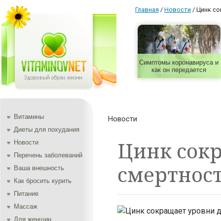
Главная
/
Новости
/
Цинк со
Симптомы коронавируса и
как он передается
Витамины
Новости
Диеты для похудания
Цинк сокр
Новости
Перечень заболеваний
смертнос
Ваша внешность
Как бросить курить
Питание
Массаж
Для женщин