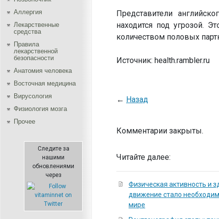
Аллергия
Представители английско
находится под угрозой. Э
Лекарственные
средства
количеством половых парт
Правила
лекарственной
безопасности
Источник: health.rambler.ru
Aнатомия человека
Восточная медицина
Вирусология
←
Назад
Физиология мозга
Прочее
Комментарии закрыты.
Следите за
Читайте далее:
нашими
обновлениями
через
Физическая активность и з
движение стало необходи
мире