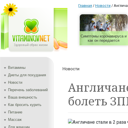
Главная
/
Новости
/
Англича
Симптомы коронавируса и
как он передается
Витамины
Новости
Диеты для похудания
Англичане
Новости
Перечень заболеваний
болеть З
Ваша внешность
Как бросить курить
Питание
Массаж
Для женщин