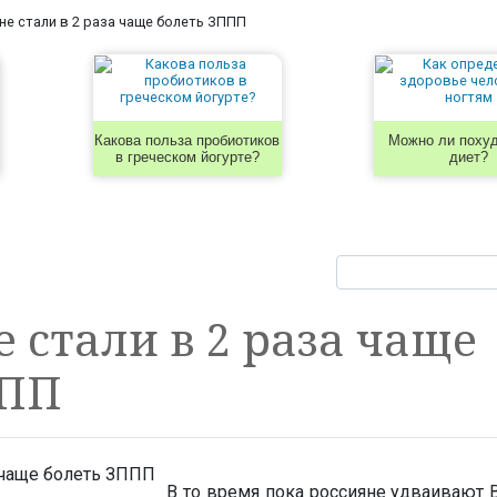
не стали в 2 раза чаще болеть ЗППП
Какова польза пробиотиков
Можно ли похуд
в греческом йогурте?
диет?
 стали в 2 раза чаще
ППП
В то время пока россияне удваивают В