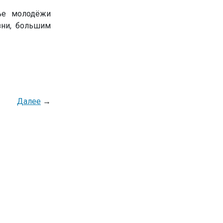
вье молодёжи
зни, большим
Далее
→