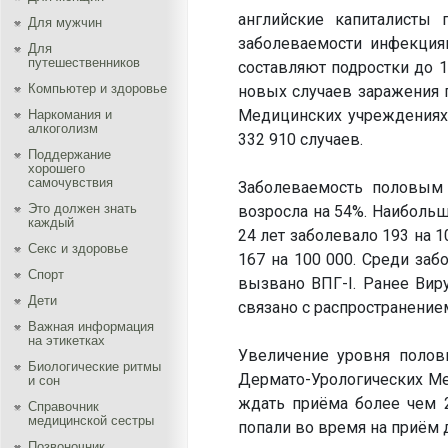
английские капиталисты 
Для мужчин
заболеваемости инфекция
Для
путешественников
составляют подростки до 1
Компьютер и здоровье
новых случаев заражения 
Медицинских учреждениях 
Наркомания и
алкоголизм
332 910 случаев.
Поддержание
хорошего
самочувствия
Заболеваемость половым
Это должен знать
возросла на 54%. Наибольш
каждый
24 лет заболевало 193 на 
Секс и здоровье
167 на 100 000. Среди заб
Спорт
вызвано ВПГ-I. Ранее Виру
Дети
связано с распространение
Важная информация
на этикетках
Увеличение уровня полов
Биологические ритмы
Дермато-Урологических Ме
и сон
ждать приёма более чем 2
Справочник
медицинской сестры
попали во время на приём 
Позвоночник