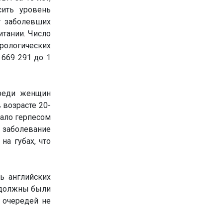
сить уровень
т заболевших
итании. Число
рологических
 669 291 до 1
среди женщин
 возрасте 20-
вало герпесом
о заболевание
на губах, что
ь английских
 должны были
 очередей не