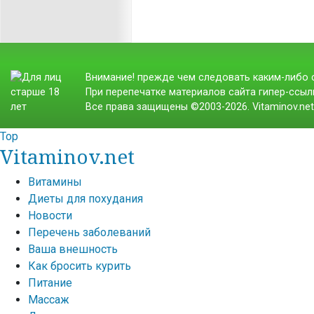
Внимание! прежде чем следовать каким-либо с
При перепечатке материалов сайта гипер-ссылк
Все права защищены ©2003-2026. Vitaminov.ne
Top
Vitaminov.net
Витамины
Диеты для похудания
Новости
Перечень заболеваний
Ваша внешность
Как бросить курить
Питание
Массаж