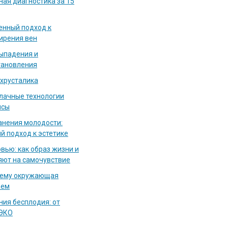
ная диагностика за 15
енный подход к
ирения вен
выпадения и
тановления
 хрусталика
блачные технологии
исы
нения молодости:
й подход к эстетике
вью: как образ жизни и
яют на самочувствие
чему окружающая
аем
ия бесплодия: от
 ЭКО