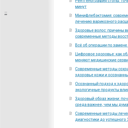
Рентгенография стопы: точ
минут
;
;;
Минифлебэктомия: соврем
лечению варикозного расш
Здоровье волос: причины 
современные методы восс
Всё об операции по замене
Цифровое здоровье: как о
меняют медицинские серв
Современные методы сохра
здоровье кожи и осознанны
Осознанный подход к здоро
экологичные продукты вли
Здоровый образ жизни: по
среда важнее, чем мы дум
Современные методы лечен
диагностики до успешного