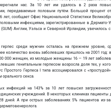
перегнали нас. За 10 лет им удалось в 2 раза повы
ми, передаваемые половым путём. Большой процент о
6 лет, сообщает Офис Национальной Статистики Великобр
половыми инфекциями, зарегистрированные в Дермато-У
(GUM) Англии, Уэльса и Северной Ирландии, увечилось с
 герпес среди мужчин осталась на прежнем уровне, 
ее количество вновь заболевших пришлось на 2001 год: в
100 000 женщин, из молодые женщины 16 — 19 лет заболе
олевших генитальным герпесом возросла доля тех, у ког
с Простого Герпеса I типа ассоциировался с «простудой» 
м орального секса.
ых инфекций на 143% за 10 лет повысил загруженност
дицинских учреждений. В некоторых клиниках пациенты
8 дней. А при острых заболеваниях 5% пациентов из-за
дерматовенеролога.