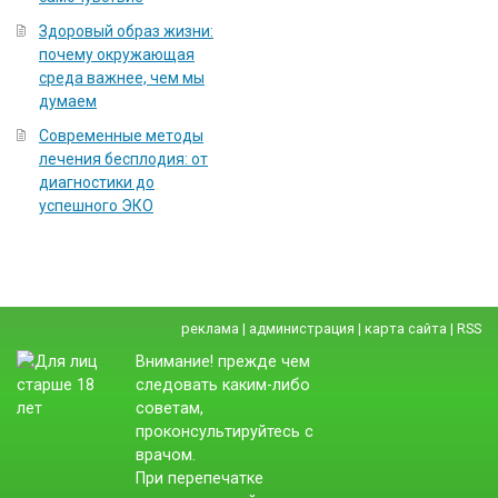
Здоровый образ жизни:
почему окружающая
среда важнее, чем мы
думаем
Современные методы
лечения бесплодия: от
диагностики до
успешного ЭКО
реклама
|
администрация
|
карта сайта
|
RSS
Внимание! прежде чем
следовать каким-либо
советам,
проконсультируйтесь с
врачом.
При перепечатке