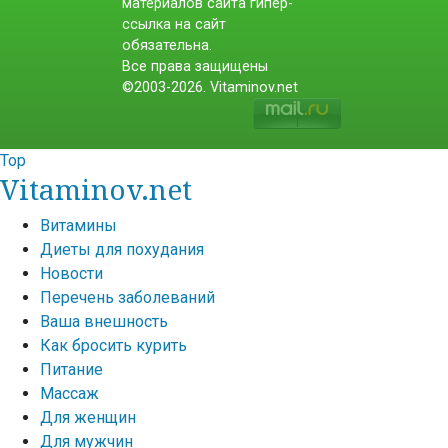
материалов сайта гипер-
ссылка на сайт
обязательна.
Все права защищены
©2003-2026. Vitaminov.net
Top
Vitaminov.net
Витамины
Диеты для похудания
Новости
Перечень заболеваний
Ваша внешность
Как бросить курить
Питание
Массаж
Для женщин
Для мужчин