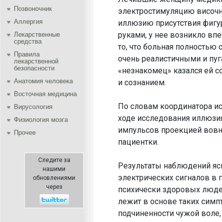
Позвоночник
электростимуляцию височн
Аллергия
иллюзию присутствия фигу
руками, у нее возникло впе
Лекарственные
средства
то, что больная полностью
Правила
очень реалистичными и пу
лекарственной
безопасности
«незнакомец» казался ей с
Aнатомия человека
и сознанием.
Восточная медицина
По словам координатора ис
Вирусология
ходе исследования иллюзи
Физиология мозга
импульсов проекцией вовн
Прочее
пациентки.
Следите за
Результаты наблюдений ясн
нашими
электрических сигналов в
обновлениями
через
психически здоровых людей
лежит в основе таких симп
подчиненности чужой воле, 