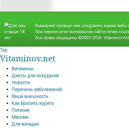
Внимание! прежде чем следовать каким-либо с
При перепечатке материалов сайта гипер-ссылк
Все права защищены ©2003-2026. Vitaminov.ne
Top
Vitaminov.net
Витамины
Диеты для похудания
Новости
Перечень заболеваний
Ваша внешность
Как бросить курить
Питание
Массаж
Для женщин