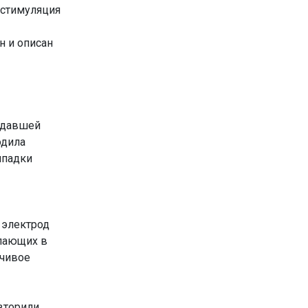
остимуляция
 и описан
адавшей
одила
ипадки
 электрод
упающих в
йчивое
вторили