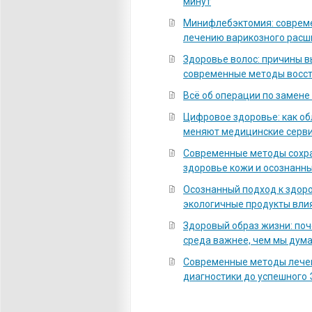
минут
Минифлебэктомия: соврем
лечению варикозного расш
Здоровье волос: причины 
современные методы восс
Всё об операции по замене
Цифровое здоровье: как о
меняют медицинские серв
Современные методы сохра
здоровье кожи и осознанны
Осознанный подход к здоро
экологичные продукты вли
Здоровый образ жизни: по
среда важнее, чем мы дум
Современные методы лечен
диагностики до успешного