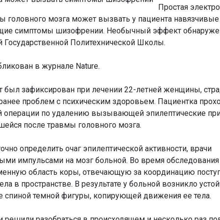
Простая электр
ы головного мозга может вызвать у пациента навязчивые
щие симптомы шизофрении. Необычный эффект обнаружен
 Государственной Политехнической Школы.
бликован в журнале Nature.
 был зафиксирован при лечении 22-летней женщины, стр
ранее проблем с психическим здоровьем. Пациентка прох
ой операции по удалению вызывающей эпилептические пр
шейся после травмы головного мозга.
очно определить очаг эпилептической активности, врачи
ыми импульсами на мозг больной. Во время обследования
еменную область коры, отвечающую за координацию пост
ла в пространстве. В результате у больной возникло усто
е спиной темной фигуры, копирующей движения ее тела.
решили разобраться в происходящем и несколько раз по