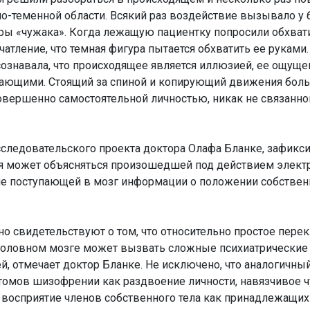
о-теменной области. Всякий раз воздействие вызывало у 
ры «чужака». Когда лежащую пациентку попросили обхват
чатление, что темная фигура пытается обхватить ее руками
 сознавала, что происходящее является иллюзией, ее ощущ
гающими. Стоящий за спиной и копирующий движения бол
овершенно самостоятельной личностью, никак не связанной
следовательского проекта доктора Олафа Бланке, зафикс
я может объясняться произошедшей под действием элект
е поступающей в мозг информации о положении собственн
о свидетельствуют о том, что относительно простое пере
 головном мозге может вызвать сложные психиатрические
, отмечает доктор Бланке. Не исключено, что аналогичны
томов шизофрении как раздвоение личности, навязчивое 
восприятие членов собственного тела как принадлежащих д