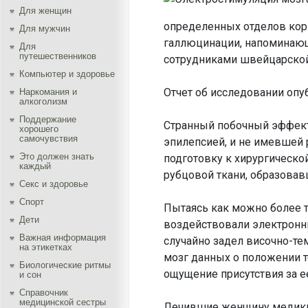
Для женщин
определенных отделов кор
Для мужчин
галлюцинации, напоминаю
Для
путешественников
сотрудниками швейцарской
Компьютер и здоровье
Отчет об исследовании опу
Наркомания и
алкоголизм
Поддержание
Странный побочный эффект
хорошего
самочувствия
эпилепсией, и не имевшей 
Это должен знать
подготовку к хирургическ
каждый
рубцовой ткани, образовав
Секс и здоровье
Спорт
Пытаясь как можно более т
Дети
воздействовали электронн
Важная информация
случайно задел височно-т
на этикетках
мозг данных о положении те
Биологические ритмы
ощущение присутствия за е
и сон
Справочник
медицинской сестры
Лечившие женщину медики 