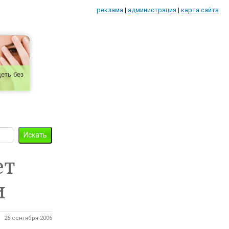
реклама
|
администрация
|
карта сайта
еть без
ет
и
26 сентября 2006