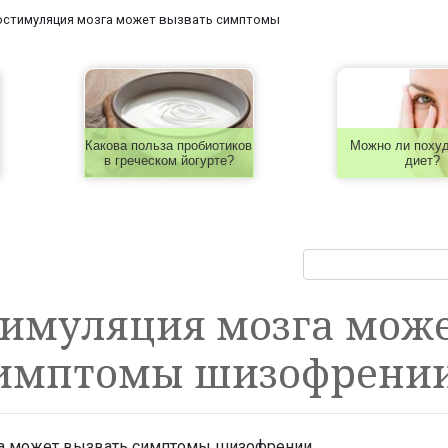
остимуляция мозга может вызвать симптомы
Какова польза пробиотиков
Можно ли похуд
в греческом йогурте?
диет?
тимуляция мозга мож
симптомы шизофрени