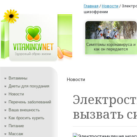
Главная
/
Новости
/
Электр
шизофрении
Симптомы коронавируса и
как он передается
Витамины
Новости
Диеты для похудания
Электрос
Новости
Перечень заболеваний
вызвать 
Ваша внешность
Как бросить курить
Питание
Массаж