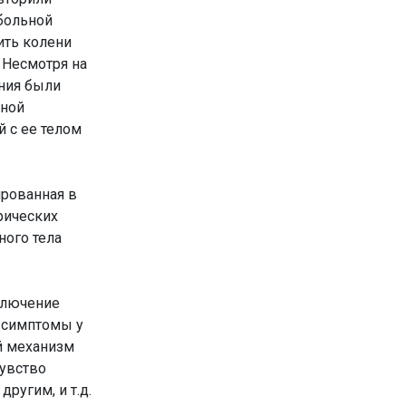
больной
ить колени
. Несмотря на
ения были
ьной
 с ее телом
ированная в
рических
ого тела
ключение
 симптомы у
й механизм
чувство
ругим, и т.д.