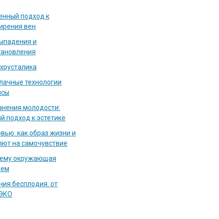
енный подход к
ирения вен
выпадения и
тановления
 хрусталика
блачные технологии
исы
нения молодости:
й подход к эстетике
вью: как образ жизни и
яют на самочувствие
чему окружающая
аем
ия бесплодия: от
 ЭКО