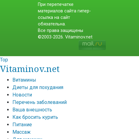
При перепечатке
материалов сайта гипер-
ссылка на сайт
обязательна.
Все права защищены
©2003-2026. Vitaminov.net
Top
Vitaminov.net
Витамины
Диеты для похудания
Новости
Перечень заболеваний
Ваша внешность
Как бросить курить
Питание
Массаж