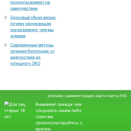
продукты влияют на
самочувствие
Здоровый образ жизни:
почему окружающая
среда важнее, чем мы
думаем
Современные методы
лечения бесплодия: от
диагностики до
успешного ЭКО
реклама
|
администрация
|
карта сайта
|
RSS
Внимание! прежде чем
следовать каким-либо
советам,
проконсультируйтесь с
врачом.