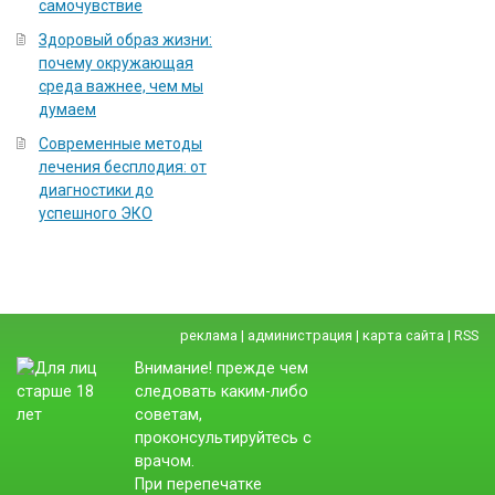
самочувствие
Здоровый образ жизни:
почему окружающая
среда важнее, чем мы
думаем
Современные методы
лечения бесплодия: от
диагностики до
успешного ЭКО
реклама
|
администрация
|
карта сайта
|
RSS
Внимание! прежде чем
следовать каким-либо
советам,
проконсультируйтесь с
врачом.
При перепечатке