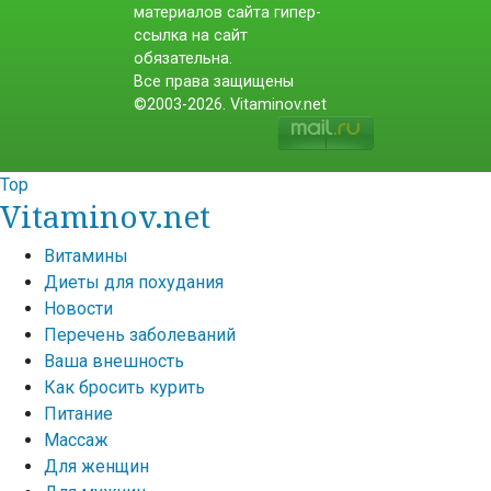
материалов сайта гипер-
ссылка на сайт
обязательна.
Все права защищены
©2003-2026. Vitaminov.net
Top
Vitaminov.net
Витамины
Диеты для похудания
Новости
Перечень заболеваний
Ваша внешность
Как бросить курить
Питание
Массаж
Для женщин