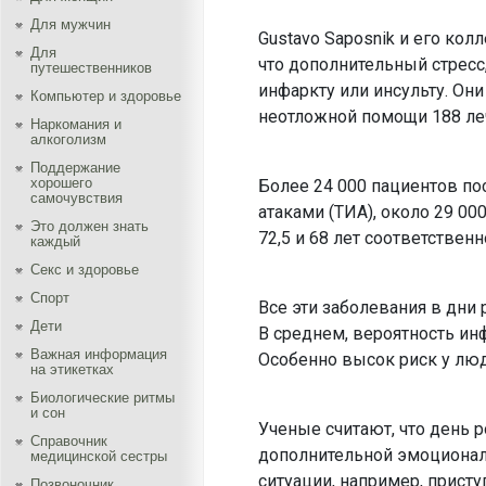
Для мужчин
Gustavo Saposnik и его кол
Для
что дополнительный стресс
путешественников
инфаркту или инсульту. Он
Компьютер и здоровье
неотложной помощи 188 леч
Наркомания и
алкоголизм
Поддержание
хорошего
Более 24 000 пациентов по
самочувствия
атаками (ТИА), около 29 00
Это должен знать
72,5 и 68 лет соответственн
каждый
Секс и здоровье
Спорт
Все эти заболевания в дни
Дети
В среднем, вероятность ин
Важная информация
Особенно высок риск у люд
на этикетках
Биологические ритмы
и сон
Ученые считают, что день 
Справочник
дополнительной эмоционал
медицинской сестры
ситуации, например, прист
Позвоночник