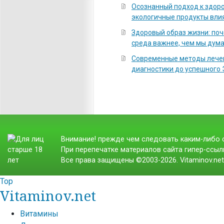
Осознанный подход к здоро
экологичные продукты вли
Здоровый образ жизни: по
среда важнее, чем мы дум
Современные методы лечен
диагностики до успешного
Внимание! прежде чем следовать каким-либо с
При перепечатке материалов сайта гипер-ссылк
Все права защищены ©2003-2026. Vitaminov.ne
Top
Vitaminov.net
Витамины