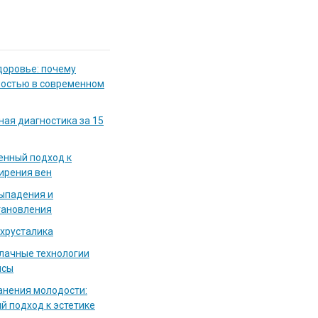
доровье: почему
мостью в современном
ная диагностика за 15
енный подход к
ирения вен
выпадения и
тановления
 хрусталика
блачные технологии
исы
нения молодости:
й подход к эстетике