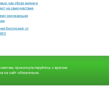
вью: как образ жизни и
яют на самочувствие
чему окружающая
аем
ия бесплодия: от
 ЭКО
оветам, проконсультируйтесь с врачом.
а на сайт обязательна.
t