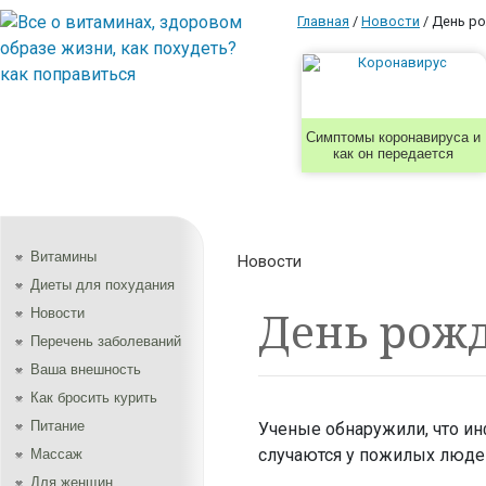
Главная
/
Новости
/
День ро
Симптомы коронавируса и
как он передается
Витамины
Новости
Диеты для похудания
День рож
Новости
Перечень заболеваний
Ваша внешность
Как бросить курить
Питание
Ученые обнаружили, что ин
случаются у пожилых людей
Массаж
Для женщин