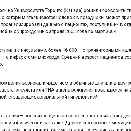
леги из Университета Торонто (Канада) решили проверить ги
, с которым сталкивается человек в праздники, может при
и проанализировали данные о пациентах, поступивших в от
ебных учреждений с апреля 2002 года по март 2004.
ступили с инсультами, более 16 000 — с транзиторными и
0 — с инфарктами миокарда. Средний возраст пациентов сос
о.
 рождения возникали чаще, чем в обычные дни или в други
фаркта, инсульта или ТИА в день рождения повышается на 
ей, страдающих артериальной гипертензией.
рождения – это психосоциальный стресс, который приводит
ьной и физической нагрузке. Другие неотложные медици
упы астмы, аппендицит, травмы головы, случались в дни р