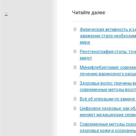
Читайте далее:
;
;;
Физическая активность и з
движение стало необходи
мире
Рентгенография стопы: точ
минут
Минифлебэктомия: соврем
лечению варикозного расш
Здоровье волос: причины 
современные методы восс
Всё об операции по замене
Цифровое здоровье: как о
меняют медицинские серв
Современные методы сохра
здоровье кожи и осознанны