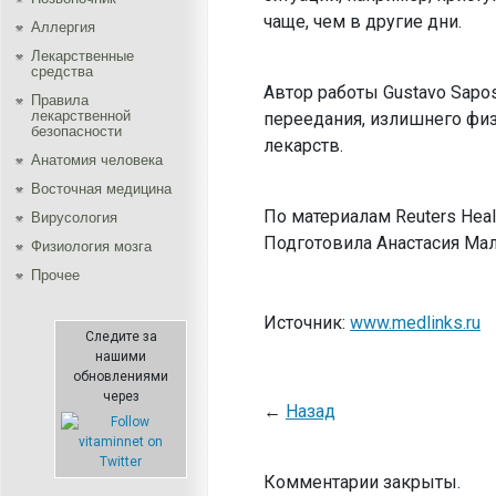
чаще, чем в другие дни.
Аллергия
Лекарственные
средства
Автор работы Gustavo Sapo
Правила
лекарственной
переедания, излишнего физ
безопасности
лекарств.
Aнатомия человека
Восточная медицина
По материалам Reuters Heal
Вирусология
Подготовила Анастасия Ма
Физиология мозга
Прочее
Источник:
www.medlinks.ru
Следите за
нашими
обновлениями
через
←
Назад
Комментарии закрыты.