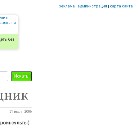
реклама
|
администрация
|
карта сайта
еть без
дник
31 июля 2006
кроинсульты)