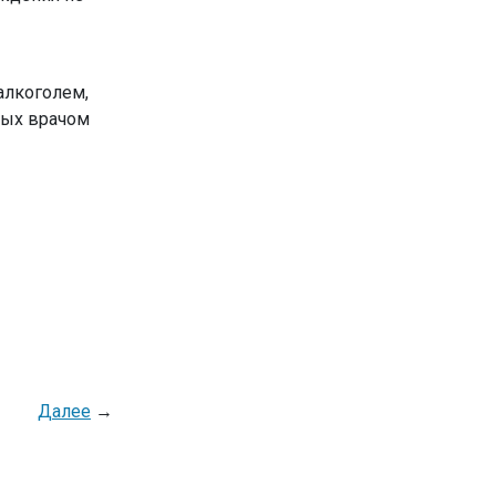
алкоголем,
ных врачом
Далее
→