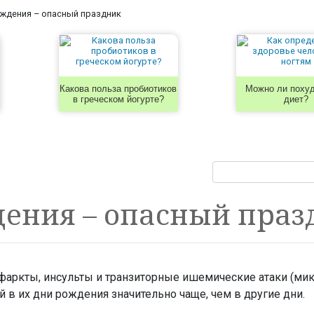
ждения – опасный праздник
Какова польза пробиотиков
Можно ли похуд
в греческом йогурте?
диет?
дения – опасный праз
фаркты, инсульты и транзиторные ишемические атаки (ми
 в их дни рождения значительно чаще, чем в другие дни.