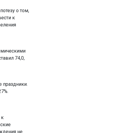
потезу о том,
вести к
деления
шемическими
тавил 74,0,
е праздники.
27%.
 к
нские
ождения не