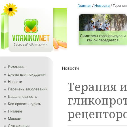
Главная
/
Новости
/
Терапия
Симптомы коронавируса и
как он передается
Витамины
Новости
Диеты для похудания
Терапия 
Новости
Перечень заболеваний
гликопрот
Ваша внешность
Как бросить курить
рецептор
Питание
Массаж
Для женщин