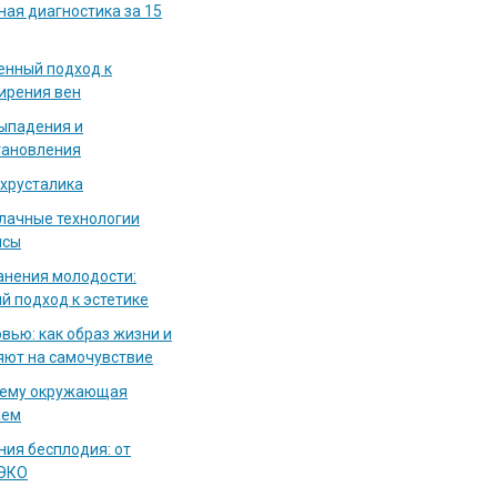
ная диагностика за 15
енный подход к
ирения вен
выпадения и
тановления
 хрусталика
блачные технологии
исы
нения молодости:
й подход к эстетике
вью: как образ жизни и
яют на самочувствие
чему окружающая
аем
ия бесплодия: от
 ЭКО