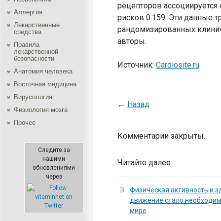
рецепторов ассоциируется
Аллергия
рисков 0.159. Эти данные 
Лекарственные
рандомизированных клинич
средства
авторы.
Правила
лекарственной
безопасности
Источник:
Cardiosite.ru
Aнатомия человека
Восточная медицина
Вирусология
←
Назад
Физиология мозга
Прочее
Комментарии закрыты.
Следите за
нашими
Читайте далее:
обновлениями
через
Физическая активность и з
движение стало необходи
мире