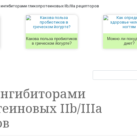
 ингибиторами гликопротеиновых IIb/IIIa рецепторов
Какова польза пробиотиков
Можно ли похуд
в греческом йогурте?
диет?
ингибиторами
еиновых IIb/IIIa
ов