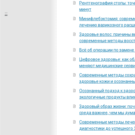
Рентгенография стопы: точ
минут
;
;;
Минифлебэктомия: соврем
лечению варикозного расш
Здоровье волос: причины 
современные методы восс
Всё об операции по замене
Цифровое здоровье: как о
меняют медицинские серв
Современные методы сохра
здоровье кожи и осознанны
Осознанный подход к здоро
экологичные продукты вли
Здоровый образ жизни: по
среда важнее, чем мы дум
Современные методы лечен
диагностики до успешного