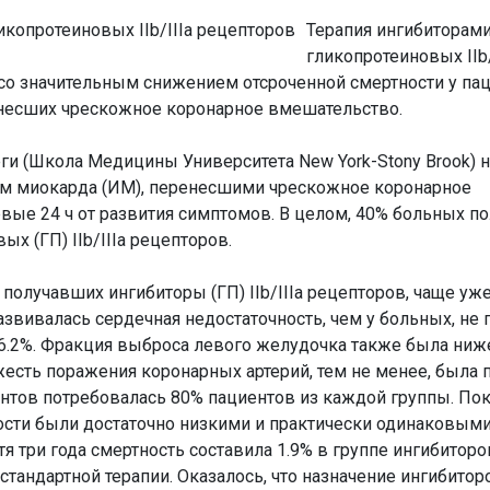
Терапия ингибиторам
гликопротеиновых IIb/
со значительным снижением отсроченной смертности у пац
несших чрескожное коронарное вмешательство.
леги (Школа Медицины Университета New York-Stony Brook) 
ом миокарда (ИМ), перенесшими чрескожное коронарное
вые 24 ч от развития симптомов. В целом, 40% больных п
х (ГП) IIb/IIIa рецепторов.
, получавших ингибиторы (ГП) IIb/IIIa рецепторов, чаще уж
азвивалась сердечная недостаточность, чем у больных, не
 6.2%. Фракция выброса левого желудочка также была ниж
яжесть поражения коронарных артерий, тем не менее, была
ентов потребовалась 80% пациентов из каждой группы. По
сти были достаточно низкими и практически одинаковыми
тя три года смертность составила 1.9% в группе ингибиторов 
тандартной терапии. Оказалось, что назначение ингибиторов