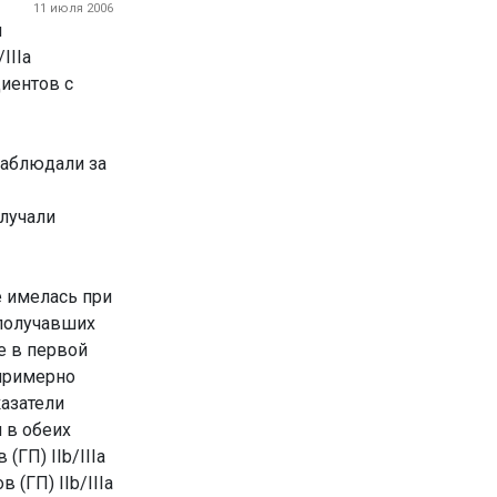
11 июля 2006
и
IIIa
иентов с
наблюдали за
олучали
е имелась при
 получавших
е в первой
 примерно
казатели
 в обеих
(ГП) IIb/IIIa
 (ГП) IIb/IIIa