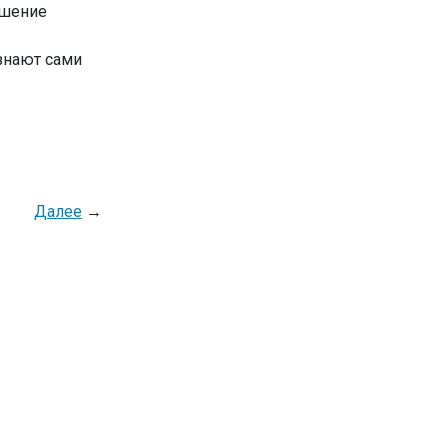
ошение
знают сами
Далее
→