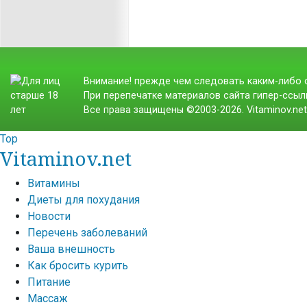
Внимание! прежде чем следовать каким-либо с
При перепечатке материалов сайта гипер-ссылк
Все права защищены ©2003-2026. Vitaminov.ne
Top
Vitaminov.net
Витамины
Диеты для похудания
Новости
Перечень заболеваний
Ваша внешность
Как бросить курить
Питание
Массаж