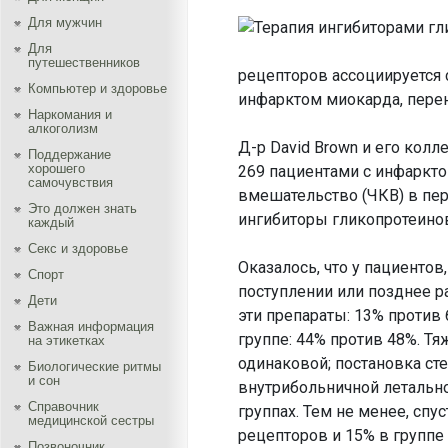
Для мужчин
Для
путешественников
рецепторов ассоциируется 
Компьютер и здоровье
инфарктом миокарда, пере
Наркомания и
алкоголизм
Д-р David Brown и его кол
Поддержание
хорошего
269 пациентами с инфаркт
самочувствия
вмешательство (ЧКВ) в пер
Это должен знать
ингибиторы гликопротеиновы
каждый
Секс и здоровье
Оказалось, что у пациентов
Спорт
поступлении или позднее р
Дети
эти препараты: 13% против
Важная информация
группе: 44% против 48%. Т
на этикетках
одинаковой; постановка ст
Биологические ритмы
и сон
внутрибольничной летально
Справочник
группах. Тем не менее, спус
медицинской сестры
рецепторов и 15% в группе с
Позвоночник