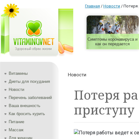
Главная
/
Новости
/
Потеря 
Симптомы коронавируса и
как он передается
Витамины
Новости
Диеты для похудания
Потеря ра
Новости
Перечень заболеваний
приступу
Ваша внешность
Как бросить курить
Питание
Массаж
Для женщин