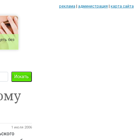
реклама
|
администрация
|
карта сайта
еть без
ому
1 июля 2006
ьского