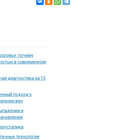
доровье: почему
мостью в современном
ная диагностика за 15
енный подход к
ирения вен
выпадения и
тановления
 хрусталика
блачные технологии