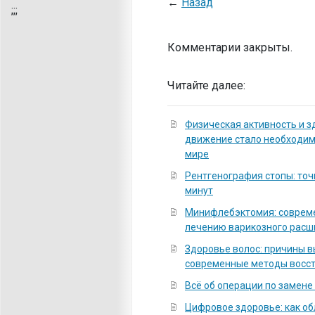
←
Назад
;
;;
Комментарии закрыты.
Читайте далее:
Физическая активность и з
движение стало необходи
мире
Рентгенография стопы: точ
минут
Минифлебэктомия: соврем
лечению варикозного расш
Здоровье волос: причины 
современные методы восс
Всё об операции по замене
Цифровое здоровье: как о