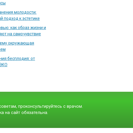
исы
нения молодости:
й подход к эстетике
вью: как образ жизни и
яют на самочувствие
чему окружающая
аем
ия бесплодия: от
 ЭКО
оветам, проконсультируйтесь с врачом.
а на сайт обязательна.
t