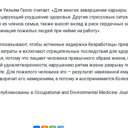
я Уильям Галло считает: «Для многих завершение карьеры
оцирующий ухудшение здоровья. Другие стрессовые ситуа
о из членов семьи, также вносят вклад в риск сердечных з
инация пожилых людей при найме на работу».
 показывают, чтобы истинные издержки безработицы пр
затраты и включают отрицательные последствия для здор
я, потому что лишает человека привычного образа жизни, 
ней удовлетворенности, нарушению ритма жизни: разрыву 
те. Для пожилого человека это — результат навязанной ему
иворечит его намерениям, а потому и воспринимается болез
убликованы в Occupational and Environmental Medicine Journ