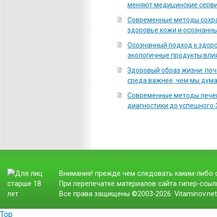
меняют медицинские серв
Современные методы сохра
здоровье кожи и осознанны
Осознанный подход к здоро
экологичные продукты вли
Здоровый образ жизни: по
среда важнее, чем мы дум
Современные методы лечен
диагностики до успешного
Внимание! прежде чем следовать каким-либо с
При перепечатке материалов сайта гипер-ссылк
Все права защищены ©2003-2026. Vitaminov.ne
Top