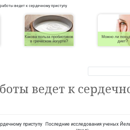
работы ведет к сердечному приступу
Какова польза пробиотиков
Можно ли похуд
в греческом йогурте?
диет?
боты ведет к сердечн
Последние исследования ученых Йел