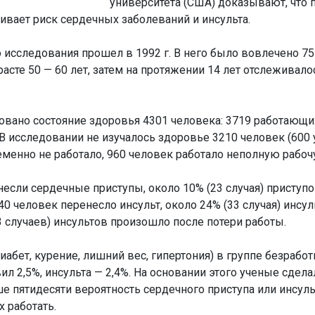
университета (США) доказывают, что 
аивает риск сердечных заболеваний и инсульта.
исследования прошел в 1992 г. В него было вовлечено 7
асте 50 — 60 лет, затем на протяжении 14 лет отслеживало
ровано состояние здоровья 4301 человека: 3719 работающи
В исследовании не изучалось здоровье 3210 человек (600 
еменно не работало, 960 человек работало неполную рабо
несли сердечные приступы, около 10% (23 случая) приступо
40 человек перенесло инсульт, около 24% (33 случая) инсул
3 случаев) инсультов произошло после потери работы.
иабет, курение, лишний вес, гипертония) в группе безрабо
ил 2,5%, инсульта — 2,4%. На основании этого ученые сдела
е пятидесяти вероятность сердечного приступа или инсул
 работать.