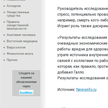
Аллергия
Руководитель исследовани
Лекарственные
стресс, потенциально пров
средства
например, смерть кого-либ
Правила
лекарственной
Играет роль также дискрим
безопасности
Aнатомия человека
«Результаты исследования
Восточная медицина
очевидные экономические 
Вирусология
работы вредна для здоровь
Физиология мозга
утрате источника внутрен
Прочее
связей с коллегами по рабо
которая, как правило, прот
добавил Галло.
Следите за
Результаты исследования оп
нашими
обновлениями
через
Источник:
Newsinfo.ru