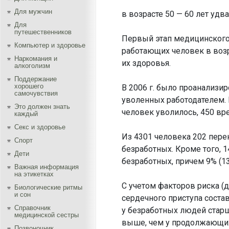
Для мужчин
в возрасте 50 — 60 лет удв
Для
путешественников
Первый этап медицинского 
Компьютер и здоровье
работающих человек в возр
Наркомания и
их здоровья.
алкоголизм
Поддержание
хорошего
В 2006 г. было проанализи
самочувствия
уволенных работодателем. 
Это должен знать
человек уволилось, 450 вр
каждый
Секс и здоровье
Из 4301 человека 202 пере
Спорт
безработных. Кроме того, 1
Дети
безработных, причем 9% (1
Важная информация
на этикетках
С учетом факторов риска (д
Биологические ритмы
и сон
сердечного приступа состав
Справочник
у безработных людей старш
медицинской сестры
выше, чем у продолжающих
Позвоночник