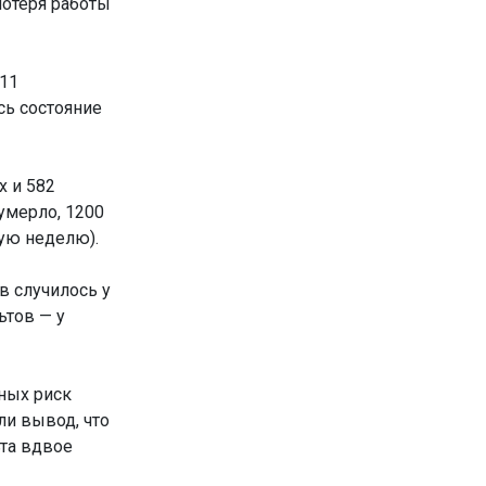
потеря работы
511
сь состояние
х и 582
умерло, 1200
чую неделю).
в случилось у
ьтов — у
тных риск
ли вывод, что
ьта вдвое