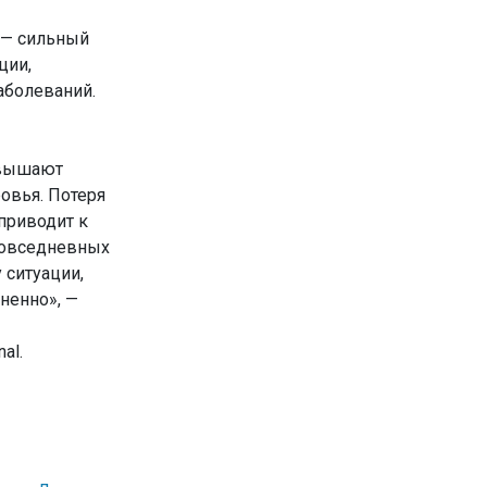
 — сильный
ции,
аболеваний.
евышают
овья. Потеря
приводит к
повседневных
 ситуации,
ненно», —
al.