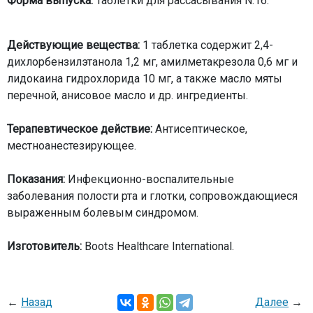
Форма выпуска:
Таблетки для рассасывания N.16.
Действующие вещества:
1 таблетка содержит 2,4-
дихлорбензилэтанола 1,2 мг, амилметакрезола 0,6 мг и
лидокаина гидрохлорида 10 мг, а также масло мяты
перечной, анисовое масло и др. ингредиенты.
Терапевтическое действие:
Антисептическое,
местноанестезирующее.
Показания:
Инфекционно-воспалительные
заболевания полости рта и глотки, сопровождающиеся
выраженным болевым синдромом.
Изготовитель:
Boots Healthcare International.
←
Назад
Далее
→