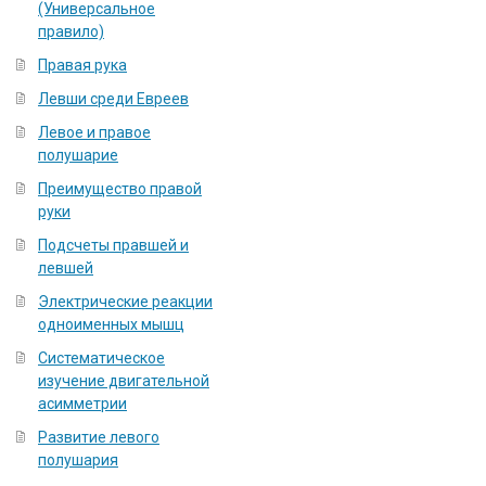
(Универсальное
правило)
Правая рука
Левши среди Евреев
Левое и правое
полушарие
Преимущество правой
руки
Подсчеты правшей и
левшей
Электрические реакции
одноименных мышц
Систематическое
изучение двигательной
асимметрии
Развитие левого
полушария