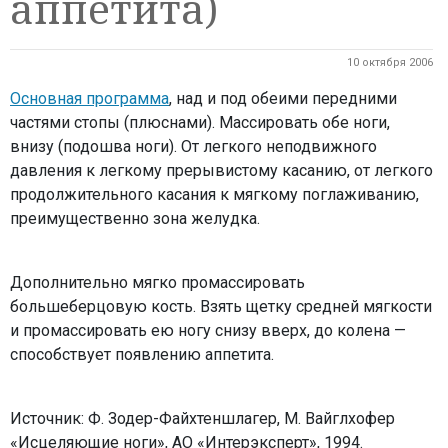
аппетита)
10 октября 2006
Основная программа
,
над и под обеими передними
частями стопы (плюснами). Массировать обе ноги,
внизу (подошва ноги). От легкого неподвижного
давления к легкому прерывистому касанию, от легкого
продолжительного касания к мягкому поглаживанию,
преимущественно зона желудка.
Дополнительно мягко промассировать
больше
берцовую кость. Взять щетку
средней мягкости
и промассировать ею
ногу снизу вверх, до колена —
способствует появлению
аппетита.
Источник: Ф. Зодер-Файхтеншлагер, М. Вайглхофер
«Исцеляющие ноги», АО «Интерэксперт», 1994.