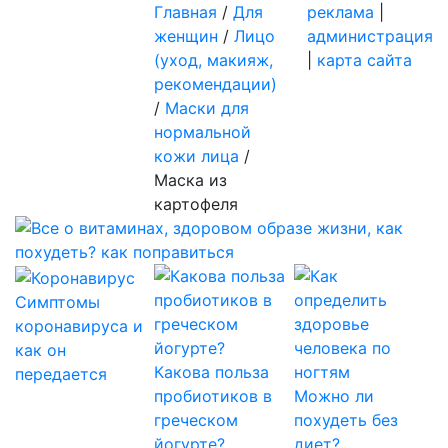
Главная
/
Для
реклама
|
женщин
/
Лицо
администрация
(уход, макияж,
|
карта сайта
рекомендации)
/
Маски для
нормальной
кожи лица
/
Маска из
картофеля
Симптомы
коронавируса и
как он
Какова польза
передается
пробиотиков в
Можно ли
греческом
похудеть без
йогурте?
диет?