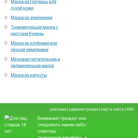
Маска из горчицы для
сухой кожи
Маска из земляники
Тонизирующая маска с
настоем бузины
Маска из клубники или
лесной земляники
Медовая питательная и
увлажняющая маска
Маска из капусты
реклама
|
администрация
|
карта сайта
|
RSS
Внимание! прежде чем
следовать каким-либо
советам,
проконсультируйтесь с