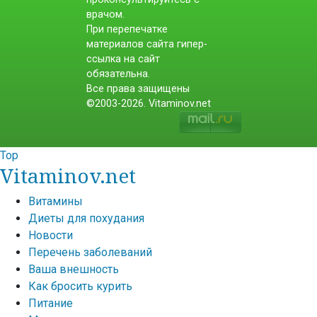
врачом.
При перепечатке
материалов сайта гипер-
ссылка на сайт
обязательна.
Все права защищены
©2003-2026. Vitaminov.net
Top
Vitaminov.net
Витамины
Диеты для похудания
Новости
Перечень заболеваний
Ваша внешность
Как бросить курить
Питание