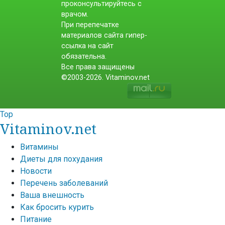
проконсультируйтесь с
врачом.
При перепечатке
материалов сайта гипер-
ссылка на сайт
обязательна.
Все права защищены
©2003-2026. Vitaminov.net
Top
Vitaminov.net
Витамины
Диеты для похудания
Новости
Перечень заболеваний
Ваша внешность
Как бросить курить
Питание