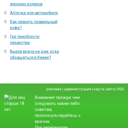
женских роликов
Аптечка для автомобиля
Как сварить правильный
кофе?
Где приобрести
лекарства
Вызов врача на дом: куда
обращаться в Киеве?
реклама
|
администрация
|
карта сайта
|
RSS
Внимание! прежде чем
следовать каким-либо
советам,
проконсультируйтесь с
врачом.
При перепечатке