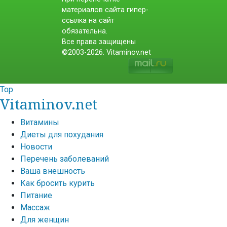
материалов сайта гипер-
ссылка на сайт
обязательна.
Все права защищены
©2003-2026. Vitaminov.net
Top
Vitaminov.net
Витамины
Диеты для похудания
Новости
Перечень заболеваний
Ваша внешность
Как бросить курить
Питание
Массаж
Для женщин