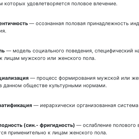
м которых удовлетворяется половое влечение.
ентичность
— осознанная половая принадлежность инд
ия.
ль
— модель социального поведения, специфический н
к лицам мужского или женского пола.
циализация
— процесс формирования мужской или жен
в данном обществе культурными нормами.
ратификация
— иерархически организованная система
лодность (син.- фригидность)
— ослабление полового 
тся применительно к лицам женского пола.