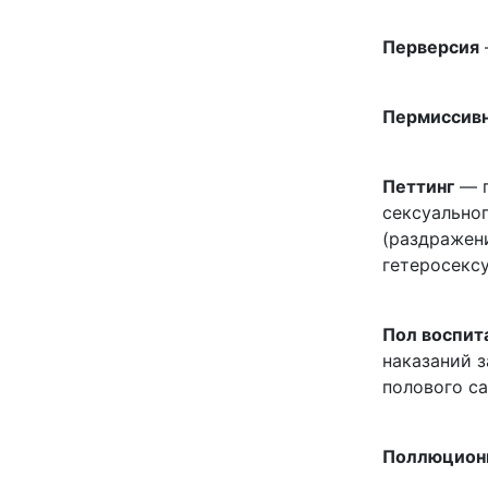
Перверсия
Пермиссивн
Петтинг
— п
сексуально
(раздражени
гетеросекс
Пол воспит
наказаний 
полового с
Поллюцион