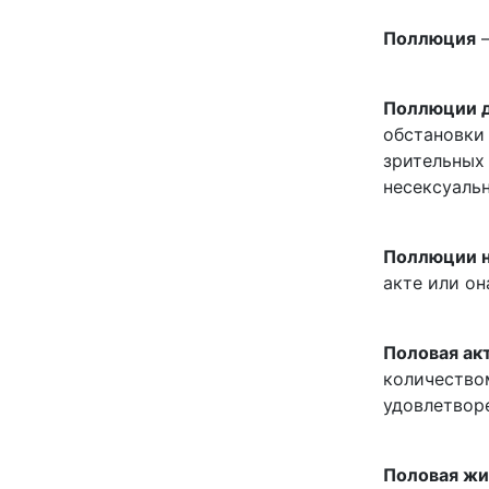
Поллюция
—
Поллюции 
обстановки 
зрительных
несексуальн
Поллюции 
акте или он
Половая ак
количество
удовлетворе
Половая жи