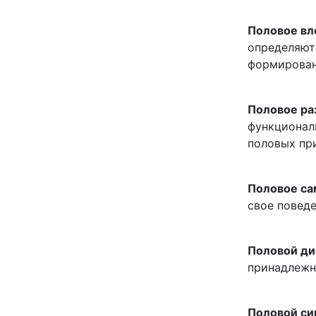
Половое вл
определяют
формирован
Половое ра
функциональ
половых пр
Половое са
свое повед
Половой д
принадлежн
Половой с