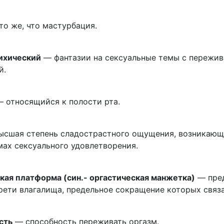
то же, что мастурбация.
ихический
— фантазии на сексуальные темы с пережив
й.
 относящийся к полости рта.
ысшая степень сладострастного ощущения, возникающа
мах сексуального удовлетворения.
кая платформа (син.- оргастическая манжетка)
— пред
рети влагалища, предельное сокращение которых связа
сть
— способность переживать оргазм.