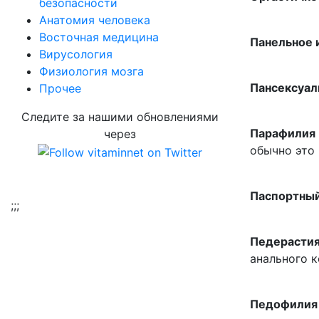
безопасности
Aнатомия человека
Восточная медицина
Панельное 
Вирусология
Физиология мозга
Пансексуа
Прочее
Следите за нашими обновлениями
Парафилия
через
обычно это 
Паспортный
;
;;
Педерасти
анального 
Педофилия