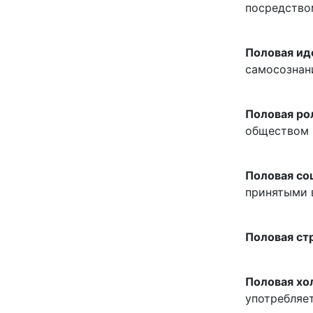
посредство
Половая ид
самосознан
Половая ро
обществом 
Половая со
принятыми 
Половая ст
Половая хо
употребляе