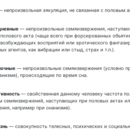
 непроизвольная эякуляция, не связанная с половым а
дневные
— непроизвольные семяизвержения, наступаю
полового акта (чаще всего при форсированных объятия
 возбуждающих восприятий или эротического фантазир
ых агентов, как вибрации или стыд, страх и т.п.).
ночные
— непроизвольные семяизвержения (условно п
анизме), происходящие по время сна.
тивность
— свойственная данному человеку частота по
м семяизвержений, наступающих при половых актах или
ния, например при онанизме).
знь
— совокупность телесных, психических и социальн