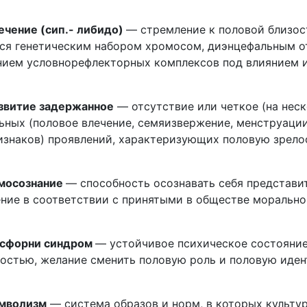
ечение (сип.- либидо)
— стремление к половой близос
ся генетическим набором хромосом, диэнцефальным от
ием условнорефлекторных комплексов под влиянием и
звитие задержанное
— отсутствие или четкое (на нес
ных (половое влечение, семяизвержение, менструации и
изнаков) проявлений, характеризующих половую зрело
мосознание
— способность осознавать себя представит
ение в соответствии с принятыми в обществе морально
исфорни синдром
— устойчивое психическое состояние
остью, желание сменить половую роль и половую иден
имволизм
— система образов и норм, в которых культу