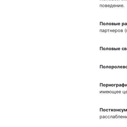
поведение.
Половые ра
партнеров 
Половые св
Полоролев
Порнограф
имеющее це
Постконсум
расслаблен