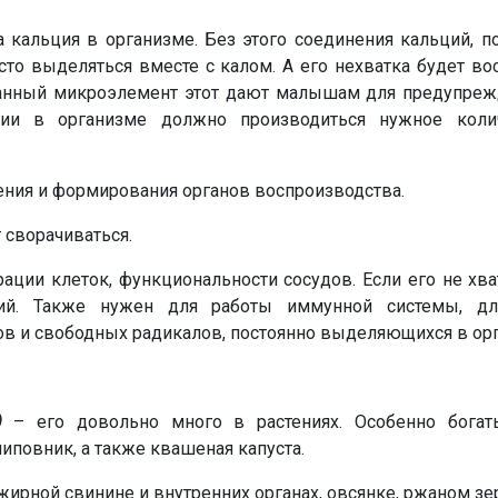
кальция в организме. Без этого соединения кальций, п
сто выделяться вместе с калом. А его нехватка будет во
данный микроэлемент этот дают малышам для предупрежд
ции в организме должно производиться нужное коли
ения и формирования органов воспроизводства.
 сворачиваться.
ции клеток, функциональности сосудов. Если его не хва
ний. Также нужен для работы иммунной системы, д
ов и свободных радикалов, постоянно выделяющихся в ор
)
– его довольно много в растениях. Особенно богат
иповник, а также квашеная капуста.
ежирной свинине и внутренних органах, овсянке, ржаном зе