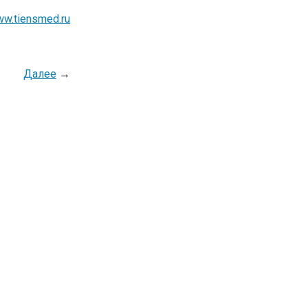
w.tiensmed.ru
Далее
→