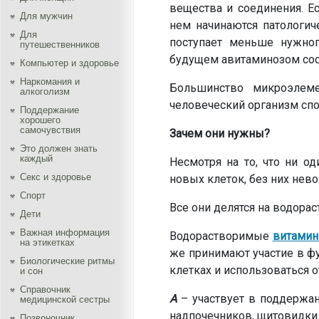
вещества и соединения. Е
Для мужчин
нем начинаются патологи
Для
поступает меньше нужног
путешественников
будущем авитаминозом сос
Компьютер и здоровье
Наркомания и
Большинство микроэлем
алкоголизм
человеческий организм спо
Поддержание
хорошего
самочувствия
Зачем они нужны?
Это должен знать
каждый
Несмотря на то, что ни о
Секс и здоровье
новых клеток, без них нев
Спорт
Все они делятся на водораст
Дети
Важная информация
Водорастворимые
витами
на этикетках
же принимают участие в ф
Биологические ритмы
клетках и использоваться о
и сон
Справочник
А
– участвует в поддержани
медицинской сестры
надпочечников, щитовидки
Позвоночник