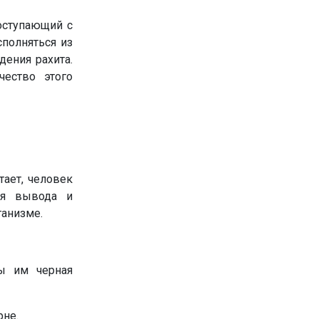
оступающий с
сполняться из
ения рахита.
чество этого
тает, человек
ля вывода и
ганизме.
ы им черная
рне.