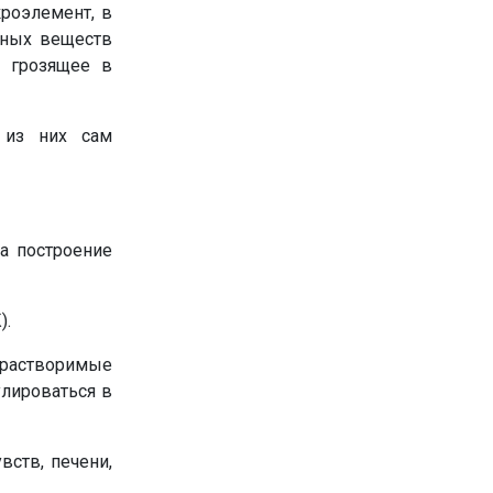
роэлемент, в
нных веществ
о грозящее в
 из них сам
а построение
).
орастворимые
лироваться в
вств, печени,