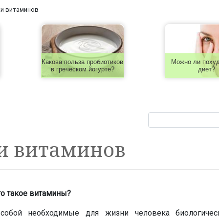
и витаминов
Какова польза пробиотиков
Можно ли похуд
в греческом йогурте?
диет?
и витаминов
то такое витамины?
собой необходимые для жизни человека биологичес