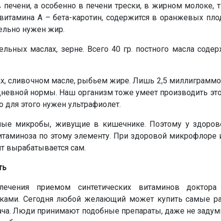
 печени, а особенно в печени трески, в жирном молоке, т
витамина А – бета-каротин, содержится в оранжевых пло
тельно нужен жир.
ельных маслах, зерне. Всего 40 гр. постного масла соде
ах, сливочном масле, рыбьем жире. Лишь 2,5 миллиграмм
 дневной нормы. Наш организм тоже умеет производить э
о для этого нужен ультрафиолет.
ые микробы, живущие в кишечнике. Поэтому у здоров
итаминоза по этому элементу. При здоровой микрофлоре 
 вырабатывается сам.
ть
лечения приемом синтетических витаминов доктора
ками. Сегодня любой желающий может купить самые р
ача. Люди принимают подобные препараты, даже не задум