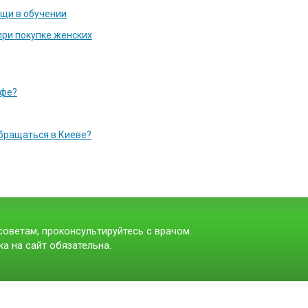
ощи в обучении
при покупке женских
офе?
обращаться в Киеве?
оветам, проконсультируйтесь с врачом.
а на сайт обязательна.
t