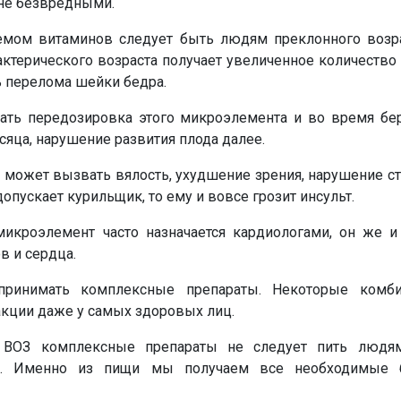
 не безвредными.
емом витаминов следует быть людям преклонного возра
ктерического возраста получает увеличенное количество 
ь перелома шейки бедра.
ать передозировка этого микроэлемента и во время бе
яца, нарушение развития плода далее.
может вызвать вялость, ухудшение зрения, нарушение сту
опускает курильщик, то ему и вовсе грозит инсульт.
 микроэлемент часто назначается кардиологами, он же и
в и сердца.
принимать комплексные препараты. Некоторые комби
акции даже у самых здоровых лиц.
 ВОЗ комплексные препараты не следует пить людям
н. Именно из пищи мы получаем все необходимые б