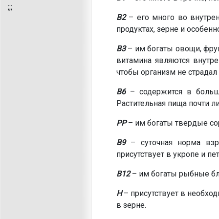
;
;;
В2
– его много во внутрен
продуктах, зерне и особенн
В3
– им богаты овощи, фру
витамина являются внутре
чтобы организм не страдал 
В6
– содержится в больши
Растительная пища почти л
РР
– им богаты твердые сор
В9
– суточная норма взр
присутствует в укропе и пе
В12
– им богаты рыбные бл
Н
– присутствует в необход
в зерне.