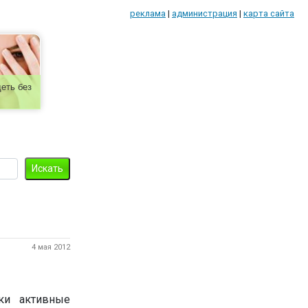
реклама
|
администрация
|
карта сайта
еть без
4 мая 2012
ки активные