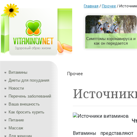
Главная
/
Прочее
/
Источник
Симптомы коронавируса и
как он передается
Витамины
Прочее
Диеты для похудания
Источник
Новости
Перечень заболеваний
Ваша внешность
Как бросить курить
Питание
Ч
Массаж
Витамины представляют 
Для женщин