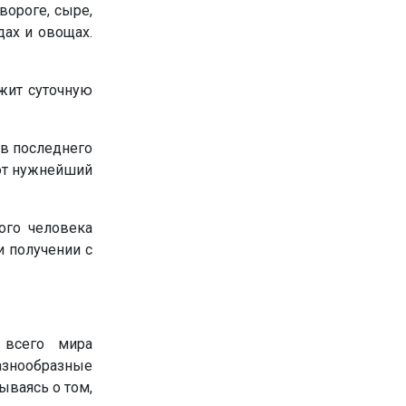
вороге, сыре,
дах и овощах.
ржит суточную
ов последнего
тот нужнейший
ого человека
и получении с
 всего мира
азнообразные
ываясь о том,