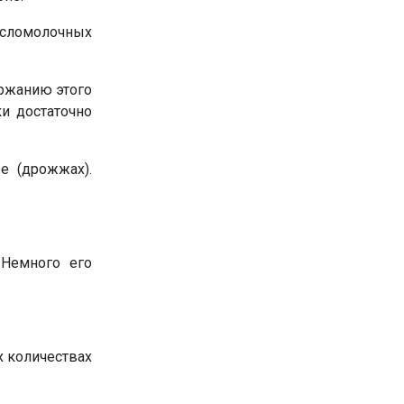
исломолочных
ержанию этого
и достаточно
е (дрожжах).
 Немного его
х количествах