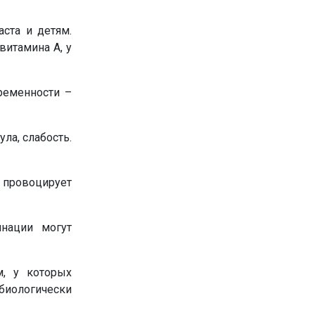
ста и детям.
витамина А, у
ременности –
ла, слабость.
 провоцирует
нации могут
, у которых
иологически