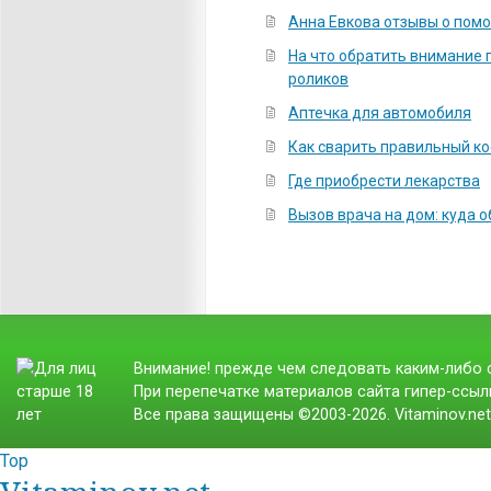
Анна Евкова отзывы о пом
На что обратить внимание 
роликов
Аптечка для автомобиля
Как сварить правильный к
Где приобрести лекарства
Вызов врача на дом: куда 
Внимание! прежде чем следовать каким-либо с
При перепечатке материалов сайта гипер-ссылк
Все права защищены ©2003-2026. Vitaminov.ne
Top