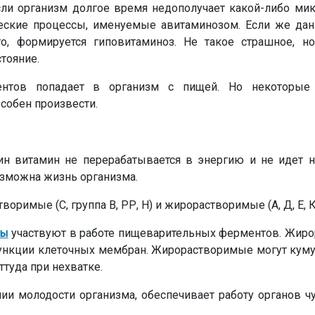
сли организм долгое время недополучает какой-либо мик
ческие процессы, именуемые авитаминозом. Если же да
о, формируется гиповитаминоз. Не такое страшное, н
тояние.
ентов попадает в организм с пищей. Но некоторые
собен произвести.
дин витамин не перерабатывается в энергию и не идет н
озможна жизнь организма.
воримые (С, группа В, РР, Н) и жирорастворимые (А, Д, Е, К
ны
участвуют в работе пищеварительных ферментов. Жир
ункции клеточных мембран. Жирорастворимые могут куму
ттуда при нехватке.
и молодости организма, обеспечивает работу органов чу
.