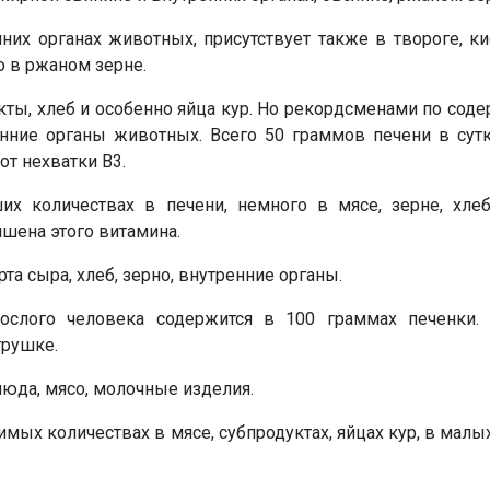
них органах животных, присутствует также в твороге, к
о в ржаном зерне.
кты, хлеб и особенно яйца кур. Но рекордсменами по сод
нние органы животных. Всего 50 граммов печени в сутк
от нехватки В3.
х количествах в печени, немного в мясе, зерне, хлеб
ишена этого витамина.
та сыра, хлеб, зерно, внутренние органы.
ослого человека содержится в 100 граммах печенки.
трушке.
юда, мясо, молочные изделия.
имых количествах в мясе, субпродуктах, яйцах кур, в малы