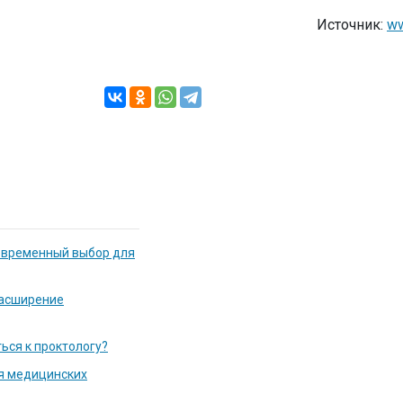
Источник:
ww
современный выбор для
расширение
ься к проктологу?
я медицинских