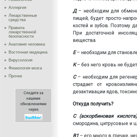
Аллергия
Д
– необходим для обмена 
Лекарственные
пищей, будет просто-напро
средства
костей и зубов. Поэтому 
Правила
лекарственной
При достаточной инсоля
безопасности
вещества.
Aнатомия человека
Е
– необходим для становл
Восточная медицина
Вирусология
К
– без него кровь не будет
Физиология мозга
Прочее
С
– необходим для регенера
страдает от кровоизлия
дезактивации ядов, токсин
Следите за
нашими
Откуда получить?
обновлениями
через
С (аскорбиновая кислота
смородина, цитрусовые и ш
В1
– его много в гречке, н