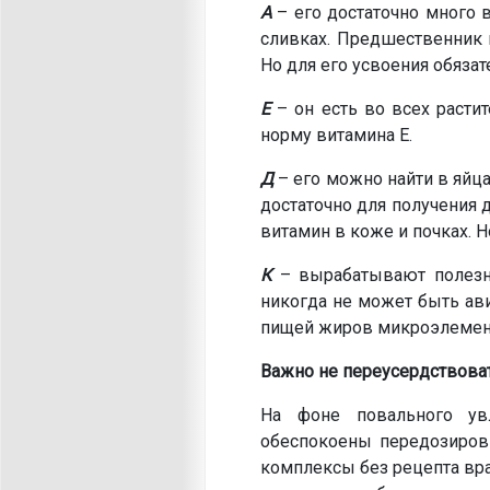
А
– его достаточно много в
сливках. Предшественник 
Но для его усвоения обяза
Е
– он есть во всех растит
норму витамина Е.
Д
– его можно найти в яйц
достаточно для получения
витамин в коже и почках. Н
К
– вырабатывают полезн
никогда не может быть ав
пищей жиров микроэлемент
Важно не переусердствова
На фоне повального ув
обеспокоены передозиров
комплексы без рецепта вр