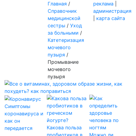
Главная
/
реклама
|
Справочник
администрация
медицинской
|
карта сайта
сестры
/
Уход
за больными
/
Катетеризация
мочевого
пузыря
/
Промывание
мочевого
пузыря
Симптомы
коронавируса и
как он
Какова польза
передается
пробиотиков в
Можно ли