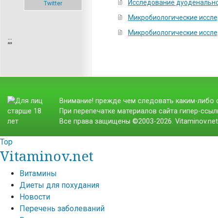
Исследование дуоденальн
Микробиологические иссл
Микробиологические иссле
;
;;
Внимание! прежде чем следовать каким-либо с
При перепечатке материалов сайта гипер-ссылк
Все права защищены ©2003-2026. Vitaminov.ne
Top
Vitaminov.net
Витамины
Диеты для похудания
Новости
Перечень заболеваний