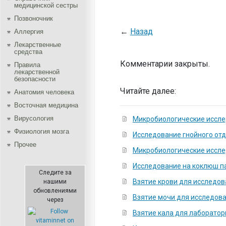
медицинской сестры
Позвоночник
←
Назад
Аллергия
Лекарственные
средства
Комментарии закрыты.
Правила
лекарственной
безопасности
Читайте далее:
Aнатомия человека
Восточная медицина
Вирусология
Микробиологические иссле
Физиология мозга
Исследование гнойного от
Прочее
Микробиологические иссле
Исследование на коклюш 
Следите за
Взятие крови для исследо
нашими
обновлениями
Взятие мочи для исследов
через
Взятие кала для лаборато