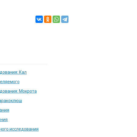
дования: Кал
деляемого
дования: Мокрота
паракоклюш
вания
ания
рного исследования