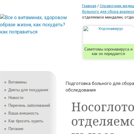
Главная
/
Справочник медиц
больного для сбора анализ
отделяемое миндалин, отде
Симптомы коронавируса и
как он передается
Витамины
Подготовка больного для сбора
обследования
Диеты для похудания
Новости
Носоглото
Перечень заболеваний
Ваша внешность
отделяем
Как бросить курить
Питание