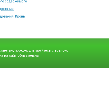
ого содержимого
едования
дования: Кровь
оветам, проконсультируйтесь с врачом.
а на сайт обязательна.
t