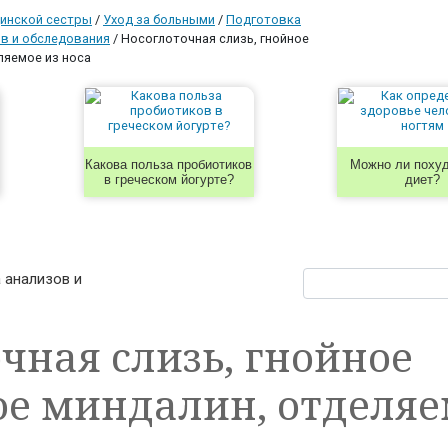
инской сестры
/
Уход за больными
/
Подготовка
ов и обследования
/
Носоглоточная слизь, гнойное
ляемое из носа
Какова польза пробиотиков
Можно ли похуд
в греческом йогурте?
диет?
 анализов и
чная слизь, гнойное
ое миндалин, отделяе