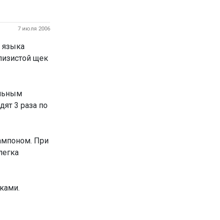
7 июля 2006
ь языка
лизистой щек
ильным
ят 3 раза по
ампоном. При
легка
лками.