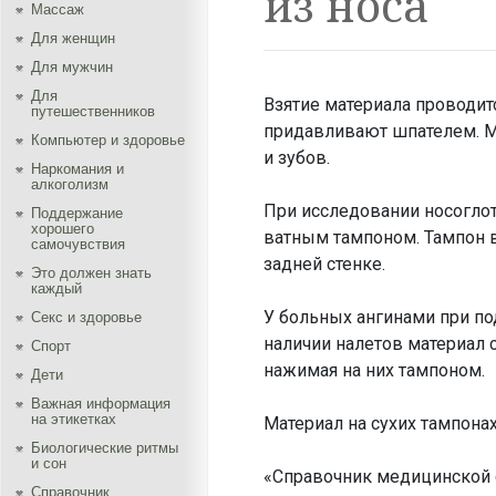
из носа
Массаж
Для женщин
Для мужчин
Для
Взятие материала проводитс
путешественников
придавливают шпателем. Ма
Компьютер и здоровье
и зубов.
Наркомания и
алкоголизм
При исследовании носогло
Поддержание
хорошего
ватным тампоном. Тампон в
самочувствия
задней стенке.
Это должен знать
каждый
У больных ангинами при по
Секс и здоровье
наличии налетов материал 
Спорт
нажимая на них тампоном.
Дети
Важная информация
на этикетках
Материал на сухих тампонах
Биологические ритмы
и сон
«Справочник медицинской 
Справочник