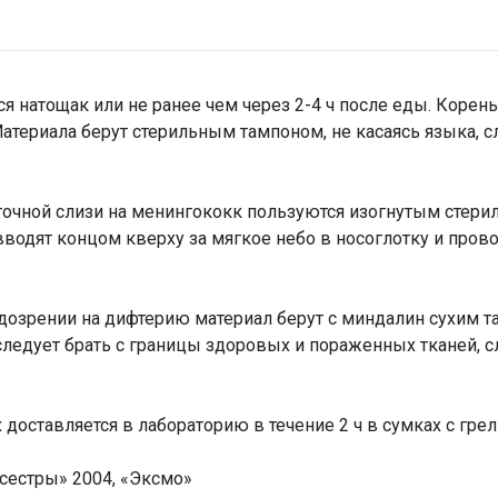
я натощак или не ранее чем через 2-4 ч после еды. Корен
териала берут стерильным тампоном, не касаясь языка, с
точной слизи на менингококк пользуются изогнутым стер
водят концом кверху за мягкое небо в носоглотку и провод
дозрении на дифтерию материал берут с миндалин сухим т
следует брать с границы здоровых и пораженных тканей, с
 доставляется в лабораторию в течение 2 ч в сумках с гре
сестры» 2004, «Эксмо»