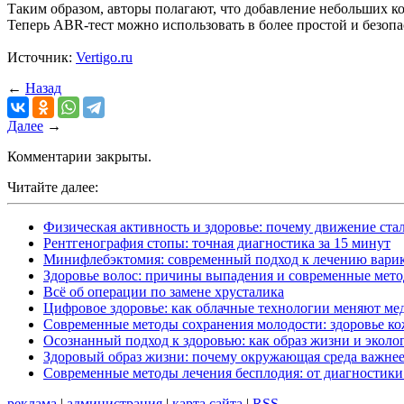
Таким образом, авторы полагают, что добавление небольших к
Теперь ABR-тест можно использовать в более простой и безоп
Источник:
Vertigo.ru
←
Назад
Далее
→
Комментарии закрыты.
Читайте далее:
Физическая активность и здоровье: почему движение ст
Рентгенография стопы: точная диагностика за 15 минут
Минифлебэктомия: современный подход к лечению варик
Здоровье волос: причины выпадения и современные мет
Всё об операции по замене хрусталика
Цифровое здоровье: как облачные технологии меняют м
Современные методы сохранения молодости: здоровье ко
Осознанный подход к здоровью: как образ жизни и экол
Здоровый образ жизни: почему окружающая среда важнее
Современные методы лечения бесплодия: от диагностик
реклама
|
администрация
|
карта сайта
|
RSS