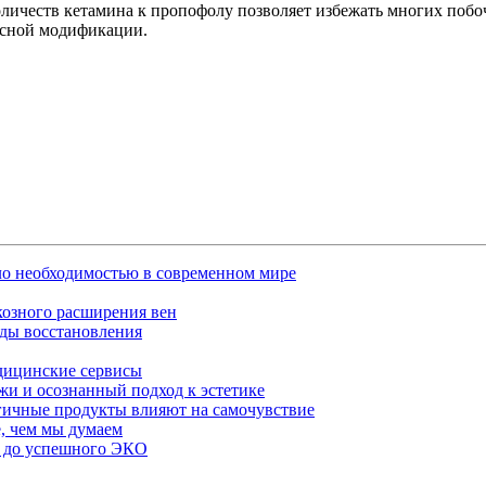
оличеств кетамина к пропофолу позволяет избежать многих побо
асной модификации.
ало необходимостью в современном мире
озного расширения вен
оды восстановления
едицинские сервисы
жи и осознанный подход к эстетике
огичные продукты влияют на самочувствие
, чем мы думаем
и до успешного ЭКО