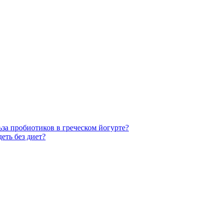
ьза пробиотиков в греческом йогурте?
еть без диет?