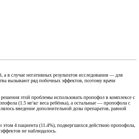
ей, а в случае негативных результатов исследования — для
ства вызывают ряд побочных эффектов, поэтому врачи
 решения этой проблемы использовать пропофол в комплексе с
офола (1.5 мг\кг веса ребёнка), а остальные — пропофола с
влялось введение дополнительной дозы препаратов, равной
ри этом 4 пациента (11.4%), подвергшихся действию пропофола,
 эффектов не наблюдалось.