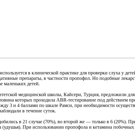
ст используется в клинической практике для проверки слуха у дет
дативные препараты, в частности пропофол. Но подобные лекар
е маленьких детей.
итетской медицинской школы, Кайсери, Турция, предложили для
ловина которых проходила ABR-тестирование под действием проп
ежду 3 и 4 баллами по шкале Рамси, при необходимости осущест
наблюдали в течение суток.
обились в 21 случае (70%), во второй же — только в 6 (20%). П
за (удушья). При использовании пропофола и кетамина побочных