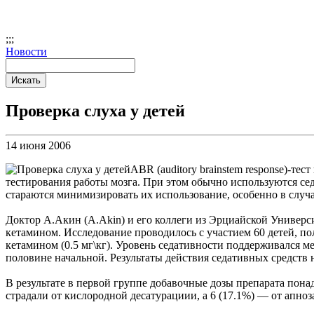
;
;;
Новости
Проверка слуха у детей
14 июня 2006
ABR (auditory brainstem response)-те
тестирования работы мозга. При этом обычно используются се
стараются минимизировать их использование, особенно в случа
Доктор А.Акин (A.Akin) и его коллеги из Эрциайской Универс
кетамином. Исследование проводилось с участием 60 детей, по
кетамином (0.5 мг\кг). Уровень седативности поддерживался м
половине начальной. Результаты действия седативных средств 
В результате в первой группе добавочные дозы препарата понад
страдали от кислородной десатурациии, а 6 (17.1%) — от апно