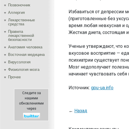
Позвоночник
Избавиться от депрессии м
Аллергия
(приготовленные без уксуса
Лекарственные
средства
время любая невкусная и о
Правила
Жесткая диета, состоящая 
лекарственной
безопасности
Ученые утверждают, что ко
Aнатомия человека
вкусовое восприятие — еда
Восточная медицина
психиатрии существует пон
Вирусология
Мозг недополучает полезны
Физиология мозга
начинает чувствовать себя
Прочее
Источник:
gpu-ua.info
Следите за
нашими
обновлениями
через
←
Назад