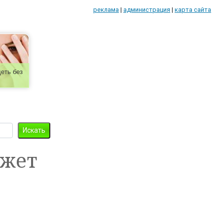
реклама
|
администрация
|
карта сайта
еть без
ожет