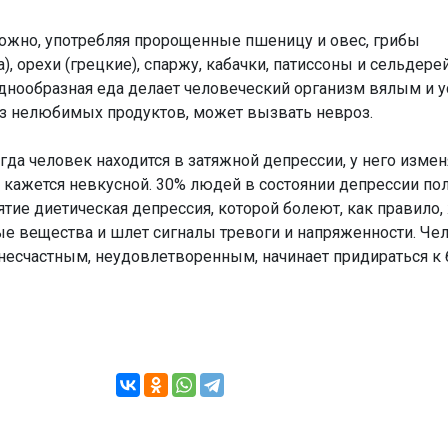
ожно, употребляя пророщенные пшеницу и овес, грибы
), орехи (грецкие), спаржу, кабачки, патиссоны и сельдерей
днообразная еда делает человеческий организм вялым и 
из нелюбимых продуктов, может вызвать невроз.
гда человек находится в затяжной депрессии, у него измен
 кажется невкусной. 30% людей в состоянии депрессии по
ятие диетическая депрессия, которой болеют, как правило
е вещества и шлет сигналы тревоги и напряженности. Че
 несчастным, неудовлетворенным, начинает придираться к 