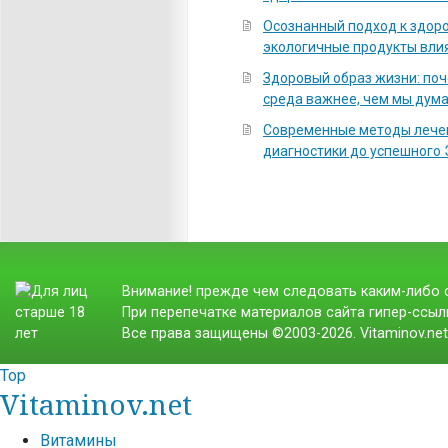
Осознанный подход к здоро
экологичные продукты вли
Здоровый образ жизни: по
среда важнее, чем мы дум
Современные методы лечен
диагностики до успешного
Внимание! прежде чем следовать каким-либо с
При перепечатке материалов сайта гипер-ссылк
Все права защищены ©2003-2026. Vitaminov.ne
Top
Vitaminov.net
Витамины