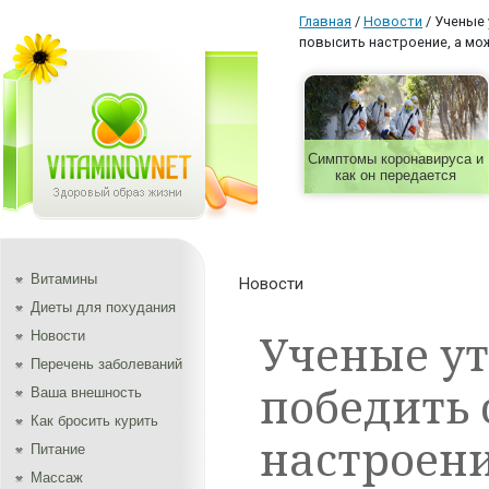
Главная
/
Новости
/
Ученые 
повысить настроение, а мо
Симптомы коронавируса и
как он передается
Витамины
Новости
Диеты для похудания
Ученые ут
Новости
Перечень заболеваний
победить 
Ваша внешность
Как бросить курить
настроени
Питание
Массаж