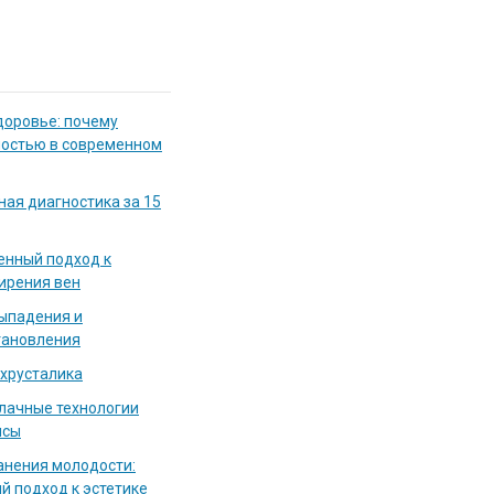
доровье: почему
мостью в современном
ная диагностика за 15
енный подход к
ирения вен
выпадения и
тановления
 хрусталика
блачные технологии
исы
нения молодости:
й подход к эстетике