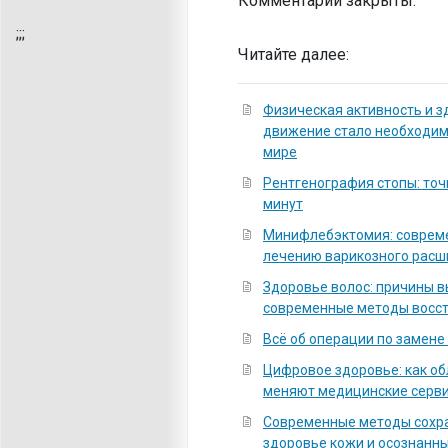
Комментарии закрыты.
;
;;
Читайте далее:
Физическая активность и з
движение стало необходи
мире
Рентгенография стопы: точ
минут
Минифлебэктомия: соврем
лечению варикозного расш
Здоровье волос: причины 
современные методы восс
Всё об операции по замене
Цифровое здоровье: как о
меняют медицинские серв
Современные методы сохра
здоровье кожи и осознанны