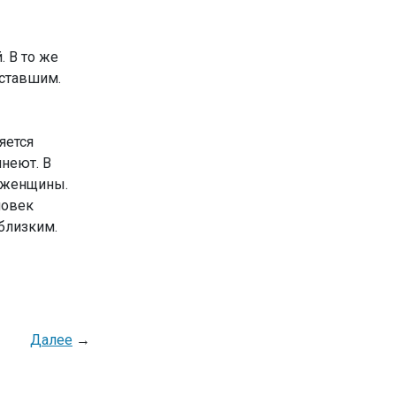
. В то же
уставшим.
яется
лнеют. В
, женщины.
ловек
близким.
Далее
→