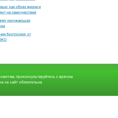
вью: как образ жизни и
яют на самочувствие
чему окружающая
аем
ия бесплодия: от
 ЭКО
оветам, проконсультируйтесь с врачом.
а на сайт обязательна.
t