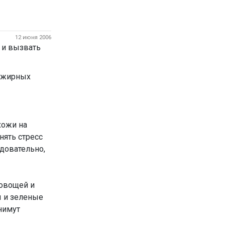
12 июня 2006
о жирных
хожи на
нять стресс
довательно,
 овощей и
ы и зеленые
нимут