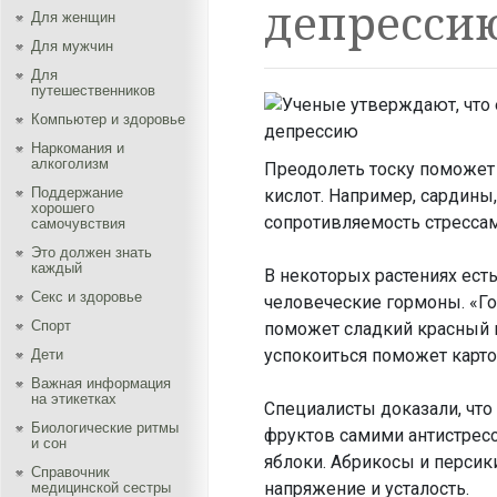
депресси
Для женщин
Для мужчин
Для
путешественников
Компьютер и здоровье
Наркомания и
алкоголизм
Преодолеть тоску поможет 
Поддержание
кислот. Например, сардины,
хорошего
сопротивляемость стрессам
самочувствия
Это должен знать
каждый
В некоторых растениях ест
Секс и здоровье
человеческие гормоны. «Го
Спорт
поможет сладкий красный п
успокоиться поможет карто
Дети
Важная информация
на этикетках
Специалисты доказали, что
Биологические ритмы
фруктов самими антистрес
и сон
яблоки. Абрикосы и персик
Справочник
напряжение и усталость.
медицинской сестры