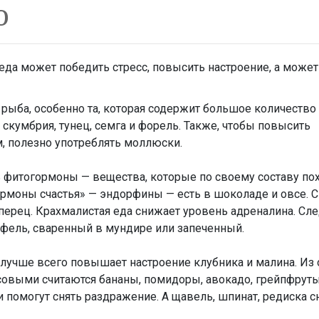
ю
рыба, особенно та, которая содержит большое количеств
 скумбрия, тунец, семга и форель. Также, чтобы повысить
, полезно употреблять моллюски.
ь фитогормоны — вещества, которые по своему составу по
рмоны счастья» — эндорфины — есть в шоколаде и овсе. С
ерец. Крахмалистая еда снижает уровень адреналина. Сле
фель, сваренный в мундире или запеченный.
 лучше всего повышает настроение клубника и малина. Из
совыми считаются бананы, помидоры, авокадо, грейпфрут
и помогут снять раздражение. А щавель, шпинат, редиска с