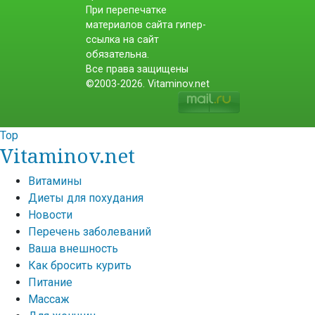
При перепечатке
материалов сайта гипер-
ссылка на сайт
обязательна.
Все права защищены
©2003-2026. Vitaminov.net
Top
Vitaminov.net
Витамины
Диеты для похудания
Новости
Перечень заболеваний
Ваша внешность
Как бросить курить
Питание
Массаж