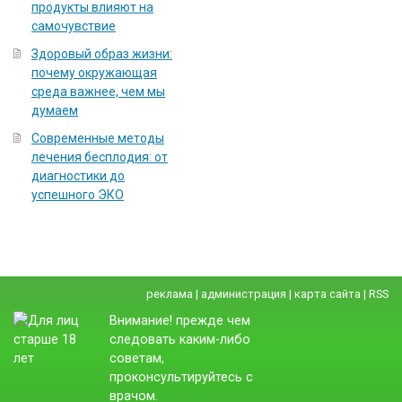
продукты влияют на
самочувствие
Здоровый образ жизни:
почему окружающая
среда важнее, чем мы
думаем
Современные методы
лечения бесплодия: от
диагностики до
успешного ЭКО
реклама
|
администрация
|
карта сайта
|
RSS
Внимание! прежде чем
следовать каким-либо
советам,
проконсультируйтесь с
врачом.