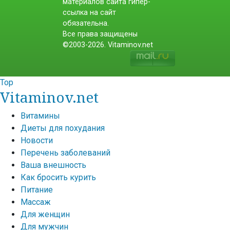
материалов сайта гипер-
ссылка на сайт
обязательна.
Все права защищены
©2003-2026. Vitaminov.net
Top
Vitaminov.net
Витамины
Диеты для похудания
Новости
Перечень заболеваний
Ваша внешность
Как бросить курить
Питание
Массаж
Для женщин
Для мужчин