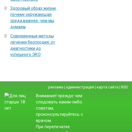
Здоровый образ жизни:
почему окружающая
среда важнее, чем мы
думаем
Современные методы
лечения бесплодия: от
диагностики до
успешного ЭКО
реклама
|
администрация
|
карта сайта
|
RSS
Внимание! прежде чем
следовать каким-либо
советам,
проконсультируйтесь с
врачом.
При перепечатке