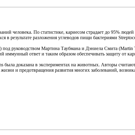
ваний человека. По статистике, кариесом страдает до 95% люде
ся в результате разложения углеводов пищи бактериями Streptoco
с) под руководством Мартина Таубмана и Дэниела Смита (Martin 
ий иммунный ответ и таким образом обеспечивать защиту от кар
s была доказана в экспериментах на животных. Авторы считают
 жизни и предотвращения развития многих заболеваний, возника