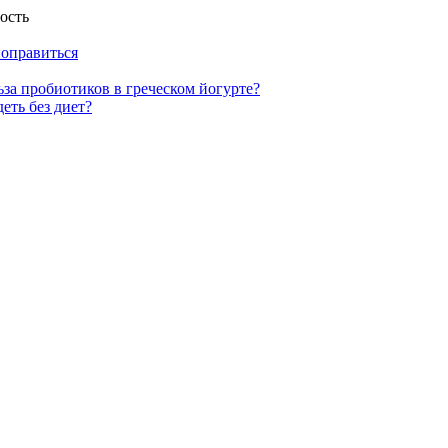
ость
ьза пробиотиков в греческом йогурте?
еть без диет?