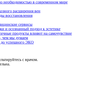
ало необходимостью в современном мире
озного расширения вен
оды восстановления
едицинские сервисы
жи и осознанный подход к эстетике
огичные продукты влияют на самочувствие
, чем мы думаем
и до успешного ЭКО
льтируйтесь с врачом.
ельна.