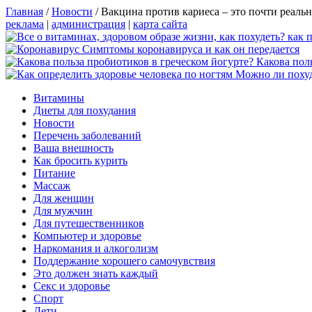
Главная
/
Новости
/
Вакцина против кариеса – это почти реальн
реклама
|
администрация
|
карта сайта
Симптомы коронавируса и как он передается
Какова пол
Можно ли похуд
Витамины
Диеты для похудания
Новости
Перечень заболеваний
Ваша внешность
Как бросить курить
Питание
Массаж
Для женщин
Для мужчин
Для путешественников
Компьютер и здоровье
Наркомания и алкоголизм
Поддержание хорошего самочувствия
Это должен знать каждый
Секс и здоровье
Спорт
Дети