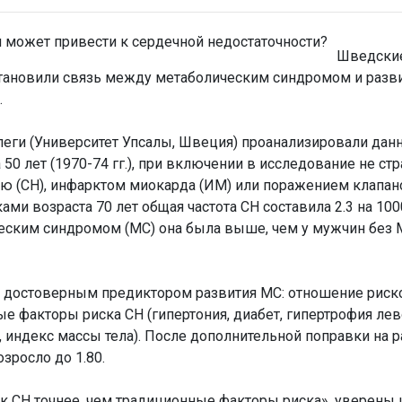
Шведски
тановили связь между метаболическим синдромом и разв
.
оллеги (Университет Упсалы, Швеция) проанализировали дан
50 лет (1970-74 гг.), при включении в исследование не с
ю (СН), инфарктом миокарда (ИМ) или поражением клапано
ми возраста 70 лет общая частота СН составила 2.3 на 10
ческим синдромом (МС) она была выше, чем у мужчин без М
достоверным предиктором развития МС: отношение рисков
ые факторы риска СН (гипертония, диабет, гипертрофия лев
, индекс массы тела). После дополнительной поправки на 
зросло до 1.80.
ск СН точнее, чем традиционные факторы риска», уверены