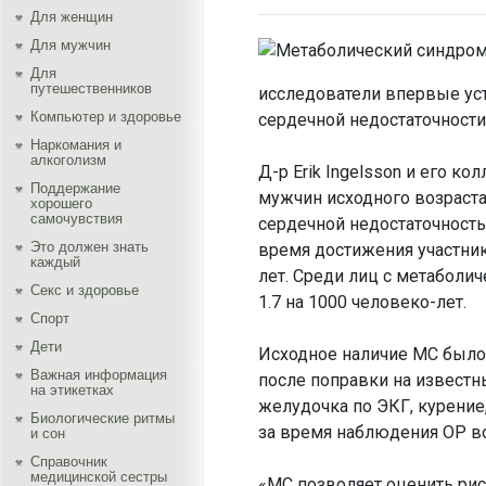
Для женщин
Для мужчин
Для
путешественников
исследователи впервые ус
Компьютер и здоровье
сердечной недостаточности
Наркомания и
алкоголизм
Д-р Erik Ingelsson и его к
Поддержание
мужчин исходного возраста 
хорошего
самочувствия
сердечной недостаточность
Это должен знать
время достижения участника
каждый
лет. Среди лиц с метаболи
Секс и здоровье
1.7 на 1000 человеко-лет.
Спорт
Дети
Исходное наличие МС было 
Важная информация
после поправки на известн
на этикетках
желудочка по ЭКГ, курение
Биологические ритмы
за время наблюдения ОР во
и сон
Справочник
медицинской сестры
«МС позволяет оценить ри