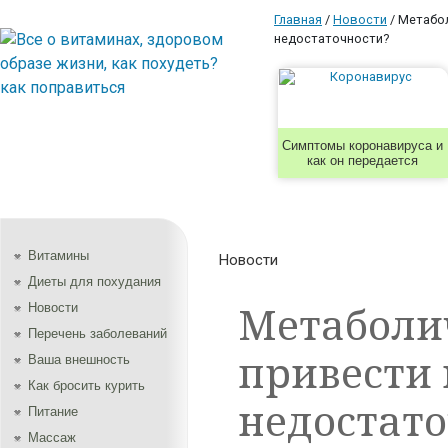
Главная
/
Новости
/
Метабол
недостаточности?
Симптомы коронавируса и
как он передается
Витамины
Новости
Диеты для похудания
Метаболи
Новости
Перечень заболеваний
привести 
Ваша внешность
Как бросить курить
недостато
Питание
Массаж