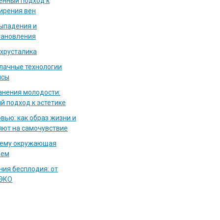
енный подход к
ирения вен
выпадения и
тановления
 хрусталика
блачные технологии
исы
нения молодости:
й подход к эстетике
вью: как образ жизни и
яют на самочувствие
чему окружающая
аем
ия бесплодия: от
 ЭКО