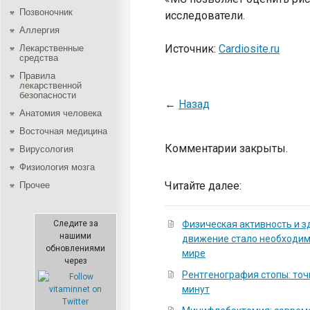
Позвоночник
исследователи.
Аллергия
Источник:
Cardiosite.ru
Лекарственные
средства
Правила
лекарственной
безопасности
←
Назад
Aнатомия человека
Восточная медицина
Комментарии закрыты.
Вирусология
Физиология мозга
Читайте далее:
Прочее
Следите за
Физическая активность и з
нашими
движение стало необходи
обновлениями
мире
через
Рентгенография стопы: точ
минут