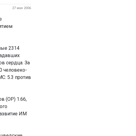
27 мая 2006
е
итием
ные 2314
традавших
в сердца. За
00 человеко-
С: 5.3 против
 (ОР) 1.66,
ого
развитие ИМ
 шведские