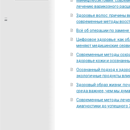
Минифлебэктомия: соврем
лечению варикозного расш
Здоровье волос: причины 
;
;;
современные методы восс
Всё об операции по замене
Цифровое здоровье: как о
меняют медицинские серв
Современные методы сохра
здоровье кожи и осознанны
Осознанный подход к здоро
экологичные продукты вли
Здоровый образ жизни: по
среда важнее, чем мы дум
Современные методы лечен
диагностики до успешного