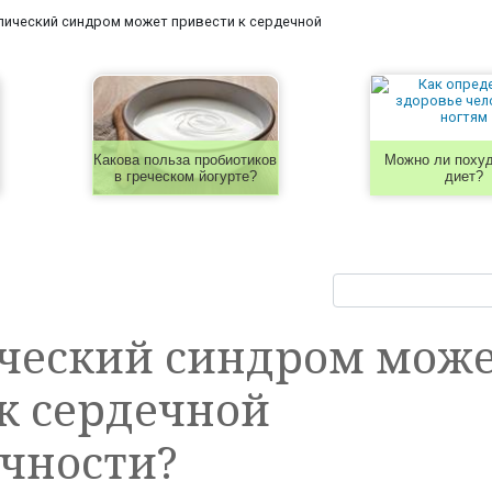
ический синдром может привести к сердечной
Какова польза пробиотиков
Можно ли похуд
в греческом йогурте?
диет?
ческий синдром мож
к сердечной
чности?