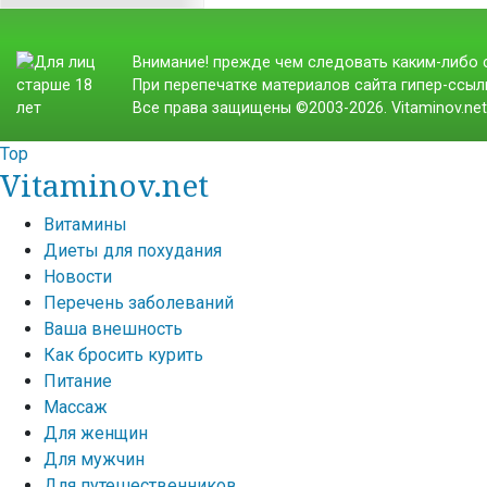
Внимание! прежде чем следовать каким-либо с
При перепечатке материалов сайта гипер-ссылк
Все права защищены ©2003-2026. Vitaminov.ne
Top
Vitaminov.net
Витамины
Диеты для похудания
Новости
Перечень заболеваний
Ваша внешность
Как бросить курить
Питание
Массаж
Для женщин
Для мужчин
Для путешественников