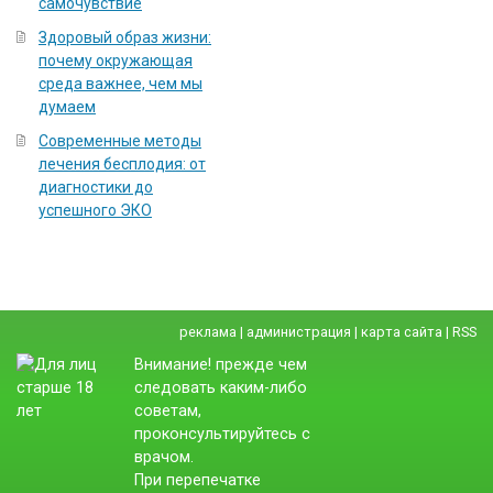
самочувствие
Здоровый образ жизни:
почему окружающая
среда важнее, чем мы
думаем
Современные методы
лечения бесплодия: от
диагностики до
успешного ЭКО
реклама
|
администрация
|
карта сайта
|
RSS
Внимание! прежде чем
следовать каким-либо
советам,
проконсультируйтесь с
врачом.
При перепечатке