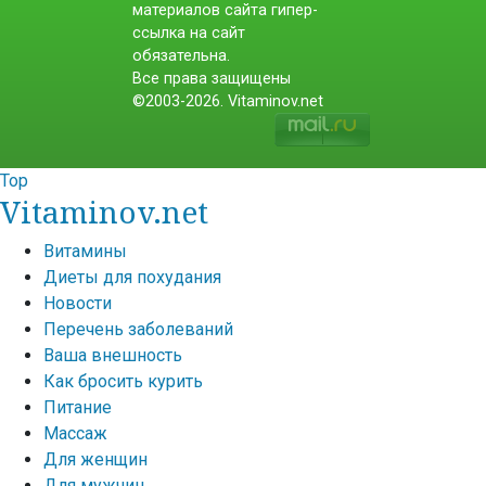
материалов сайта гипер-
ссылка на сайт
обязательна.
Все права защищены
©2003-2026. Vitaminov.net
Top
Vitaminov.net
Витамины
Диеты для похудания
Новости
Перечень заболеваний
Ваша внешность
Как бросить курить
Питание
Массаж
Для женщин
Для мужчин