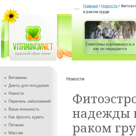
Главная
/
Новости
/
Фитоэст
и раком груди
Симптомы коронавируса и
как он передается
Витамины
Новости
Диеты для похудания
Фитоэстр
Новости
Перечень заболеваний
надежды в
Ваша внешность
Как бросить курить
раком гр
Питание
Массаж