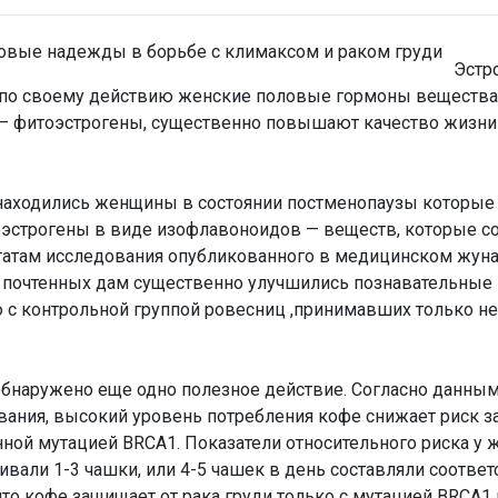
Эстр
 по своему действию женские половые гормоны вещества
 – фитоэстрогены, существенно повышают качество жизн
аходились женщины в состоянии постменопаузы которые
оэстрогены в виде изофлавоноидов — веществ, которые с
татам исследования опубликованного в медицинском жунале
ода у почтенных дам существенно улучшились познавательны
ю с контрольной группой ровесниц ,принимавших только н
обнаружено еще одно полезное действие. Согласно данны
вания, высокий уровень потребления кофе снижает риск з
нной мутацией BRCA1. Показатели относительного риска у 
вали 1-3 чашки, или 4-5 чашек в день составляли соответс
, что кофе защищает от рака груди только с мутацией BRCA1 