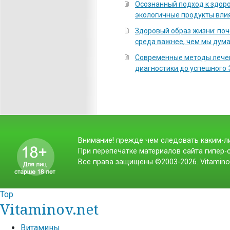
Осознанный подход к здоро
экологичные продукты вли
Здоровый образ жизни: по
среда важнее, чем мы дум
Современные методы лечен
диагностики до успешного
Внимание! прежде чем следовать каким-ли
При перепечатке материалов сайта гипер-с
Все права защищены ©2003-2026. Vitamino
Top
Vitaminov.net
Витамины