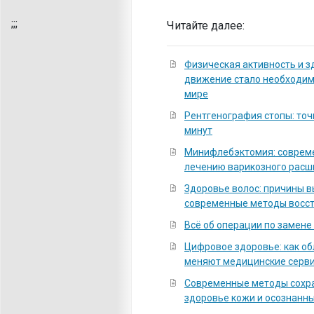
;
;;
Читайте далее:
Физическая активность и з
движение стало необходи
мире
Рентгенография стопы: точ
минут
Минифлебэктомия: соврем
лечению варикозного расш
Здоровье волос: причины 
современные методы восс
Всё об операции по замене
Цифровое здоровье: как о
меняют медицинские серв
Современные методы сохра
здоровье кожи и осознанны