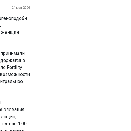
24 мая 2006
огеноподобн
,
и женщин
 принимали
одержатся в
 Fertility
е возможности
ейтральное
м
аболевания
женщин,
твенно 1.00,
и не влияет