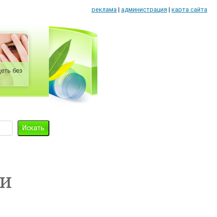
реклама
|
администрация
|
карта сайта
еть без
 и