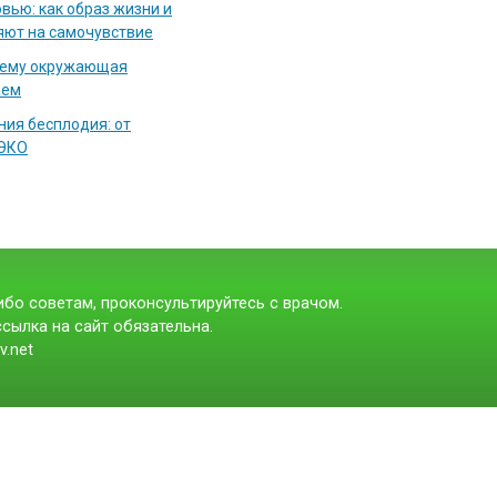
вью: как образ жизни и
яют на самочувствие
чему окружающая
аем
ия бесплодия: от
 ЭКО
бо советам, проконсультируйтесь с врачом.
сылка на сайт обязательна.
v.net