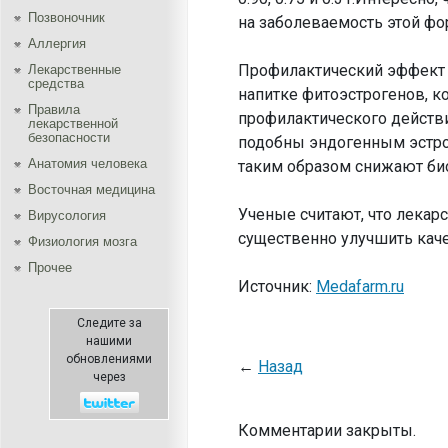
Позвоночник
на заболеваемость этой фо
Аллергия
Профилактический эффект 
Лекарственные
средства
напитке фитоэстрогенов, 
Правила
профилактического действи
лекарственной
безопасности
подобны эндогенным эстро
Aнатомия человека
таким образом снижают био
Восточная медицина
Ученые считают, что лекар
Вирусология
существенно улучшить каче
Физиология мозга
Прочее
Источник:
Medafarm.ru
Следите за
нашими
обновлениями
←
Назад
через
Комментарии закрыты.