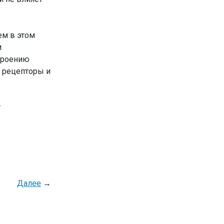
ем в этом
м
строению
 рецепторы и
т
Далее
→