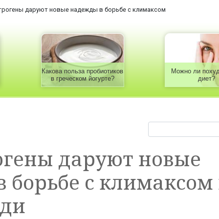
рогены даруют новые надежды в борьбе с климаксом
Какова польза пробиотиков
Можно ли похуд
в греческом йогурте?
диет?
огены даруют новые
 борьбе с климаксом
уди