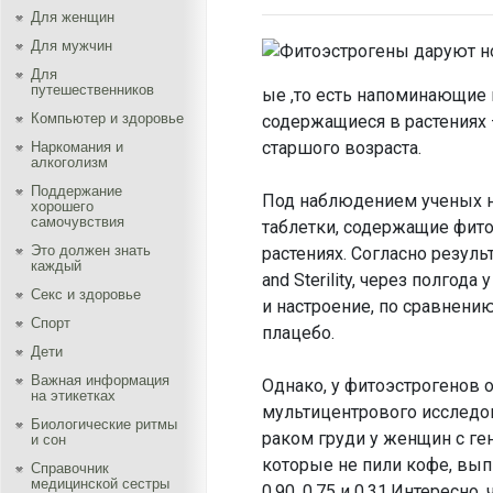
Для женщин
Для мужчин
Для
путешественников
ые ,то есть напоминающие
Компьютер и здоровье
содержащиеся в растениях
старшого возраста.
Наркомания и
алкоголизм
Поддержание
Под наблюдением ученых н
хорошего
самочувствия
таблетки, содержащие фит
Это должен знать
растениях. Согласно резуль
каждый
and Sterility, через полг
Секс и здоровье
и настроение, по сравнени
Спорт
плацебо.
Дети
Важная информация
Однако, у фитоэстрогенов 
на этикетках
мультицентрового исследо
Биологические ритмы
раком груди у женщин с ге
и сон
которые не пили кофе, выпи
Справочник
медицинской сестры
0.90, 0.75 и 0.31.Интересно