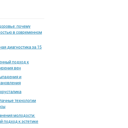
доровье: почему
мостью в современном
ная диагностика за 15
енный подход к
ирения вен
выпадения и
тановления
 хрусталика
блачные технологии
исы
нения молодости:
й подход к эстетике